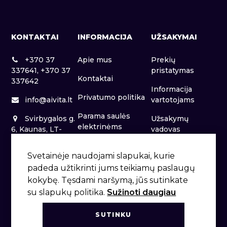
KONTAKTAI
INFORMACIJA
UŽSAKYMAI
+370 37
Apie mus
Prekių
337641, +370 37
pristatymas
Kontaktai
337642
Informacija
Privatumo politika
info@aivita.lt
vartotojams
Parama saulės
Svirbygalos g.
Užsakymų
elektrinėms
6, Kaunas, LT-
vadovas
46281
Patalpų nuoma
Svetainėje naudojami slapukai, kurie
padeda užtikrinti jums teikiamų paslaugų
kokybę. Tęsdami naršymą, jūs sutinkate
su slapukų politika.
Sužinoti daugiau
SUTINKU