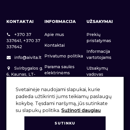
KONTAKTAI
INFORMACIJA
UŽSAKYMAI
+370 37
Apie mus
Prekių
337641, +370 37
pristatymas
Kontaktai
337642
Informacija
Privatumo politika
info@aivita.lt
vartotojams
Parama saulės
Svirbygalos g.
Užsakymų
elektrinėms
6, Kaunas, LT-
vadovas
46281
Patalpų nuoma
Svetainėje naudojami slapukai, kurie
padeda užtikrinti jums teikiamų paslaugų
kokybę. Tęsdami naršymą, jūs sutinkate
su slapukų politika.
Sužinoti daugiau
SUTINKU