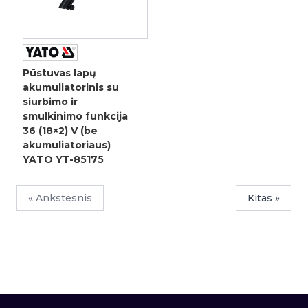
Pūstuvas lapų
akumuliatorinis su
siurbimo ir
smulkinimo funkcija
36 (18×2) V (be
akumuliatoriaus)
YATO YT-85175
« Ankstesnis
Kitas »