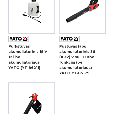
Purkštuvas
Pūstuvas lapų
akumuliatorinis 18 V
akumuliatorinis 36
12 l be
(18×2) V su „Turbo“
akumuliatoriaus
funkcija (be
YATO (YT-86211)
akumuliatoriaus)
YATO YT-85179