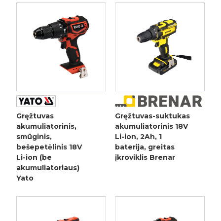
Gręžtuvas
Gręžtuvas-suktukas
akumuliatorinis,
akumuliatorinis 18V
smūginis,
Li-ion, 2Ah, 1
bešepetėlinis 18V
baterija, greitas
Li-ion (be
įkroviklis Brenar
akumuliatoriaus)
Yato