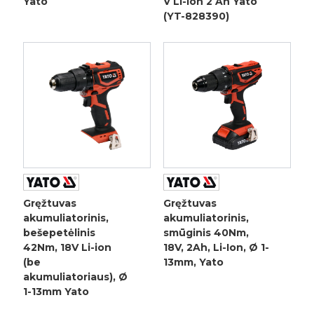
Yato
V Li-Ion 2 Ah Yato
(YT-828390)
Gręžtuvas
Gręžtuvas
akumuliatorinis,
akumuliatorinis,
bešepetėlinis
smūginis 40Nm,
42Nm, 18V Li-ion
18V, 2Ah, Li-Ion, Ø 1-
(be
13mm, Yato
akumuliatoriaus), Ø
1-13mm Yato