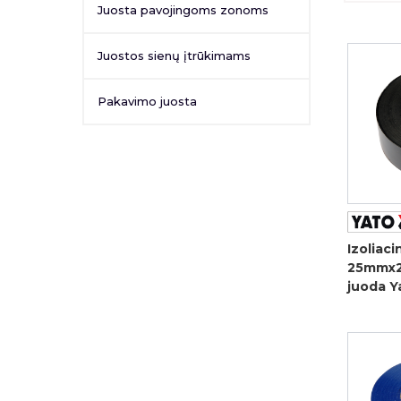
Juosta pavojingoms zonoms
Juostos sienų įtrūkimams
Pakavimo juosta
Izoliaci
25mmx
juoda Y