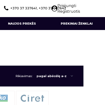
Prisijungti
+370 37 337641, +370 37 337642
Registruotis
NAUJOS PREKĖS
PREKINIAI ŽENKLAI
Rikiavimas: