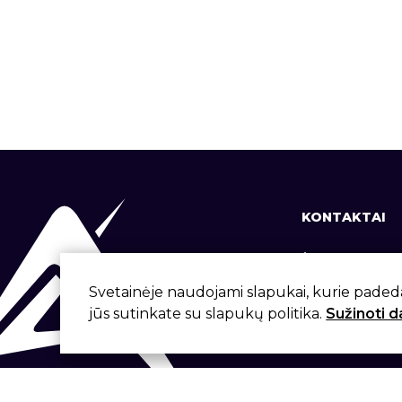
KONTAKTAI
+370 37 337
info@aivita.
Svetainėje naudojami slapukai, kurie paded
jūs sutinkate su slapukų politika.
Sužinoti 
Svirbygalos