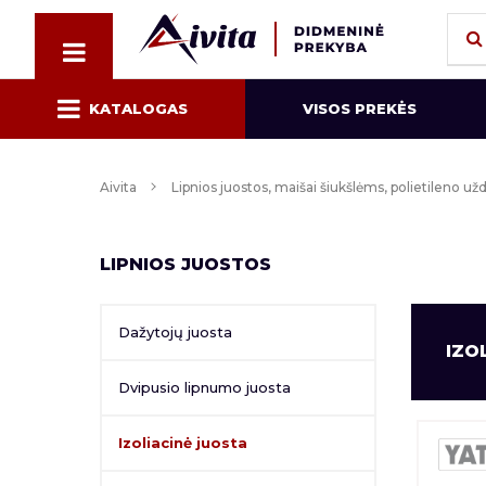
KATALOGAS
VISOS PREKĖS
Aivita
Lipnios juostos, maišai šiukšlėms, polietileno u
LIPNIOS JUOSTOS
Dažytojų juosta
IZO
Dvipusio lipnumo juosta
Izoliacinė juosta