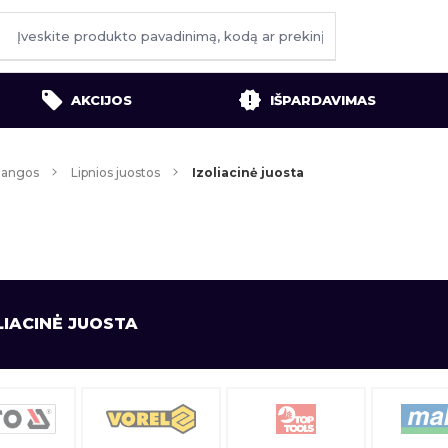
AKCIJOS
IŠPARDAVIMAS
ždangos
Lipnios juostos
Izoliacinė juosta
LIACINĖ JUOSTA