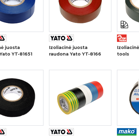
nė juosta
Izoliacinė juosta
Izoliacin
Yato YT-81651
raudona Yato YT-8166
tools