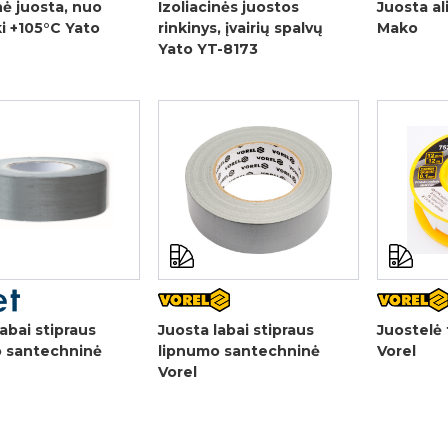
nė juosta, nuo
Izoliacinės juostos
Juosta al
ki +105°C Yato
rinkinys, įvairių spalvų
Mako
Yato YT-8173
abai stipraus
Juosta labai stipraus
Juostelė 
 santechninė
lipnumo santechninė
Vorel
Vorel