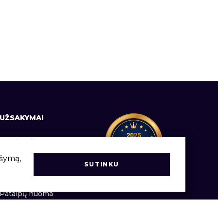
UŽSAKYMAI
Prekių pristatymas
Informacija vartotojams
ršymą,
SUTINKU
Užsakymų vadovas
Patalpų nuoma