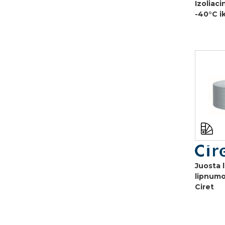
Izoliaci
-40°C i
Juosta l
lipnumo
Ciret