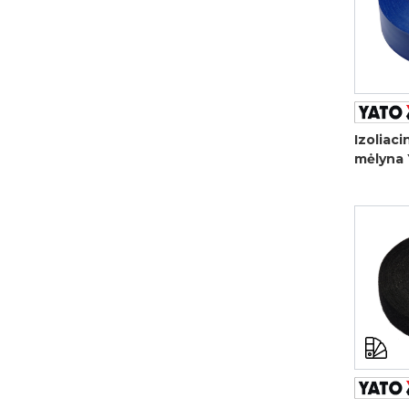
Izoliaci
mėlyna 