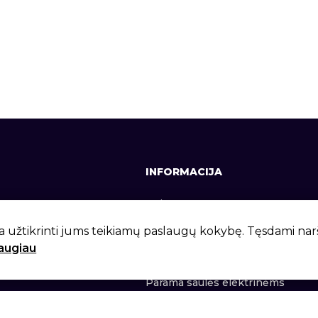
INFORMACIJA
641, +370 37 337642
Apie mus
lt
Kontaktai
a užtikrinti jums teikiamų paslaugų kokybę. Tęsdami na
daugiau
 g. 6, Kaunas, LT-46281
Privatumo politika
Parama saulės elektrinėms