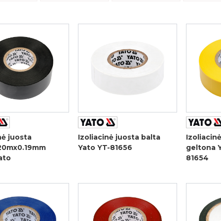
nė juosta
Izoliacinė juosta balta
Izoliacin
20mx0.19mm
Yato YT-81656
geltona 
ato
81654