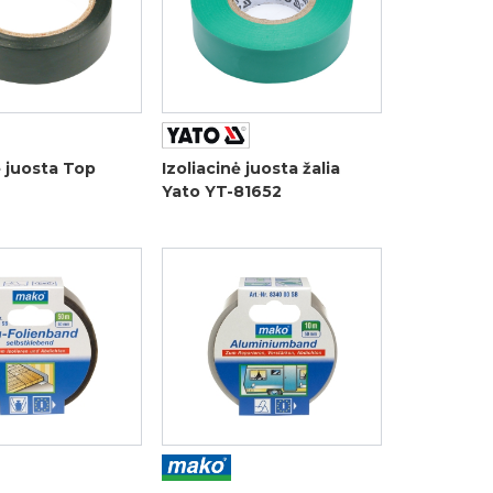
ė juosta Top
Izoliacinė juosta žalia
Yato YT-81652