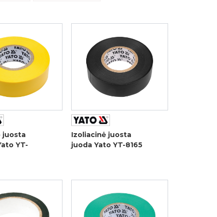
ė juosta
Izoliacinė juosta
Yato YT-
juoda Yato YT-8165