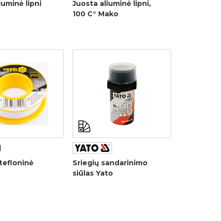
iuminė lipni
Juosta aliuminė lipni,
100 C° Mako
tefloninė
Sriegių sandarinimo
siūlas Yato