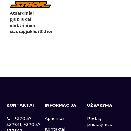
Atsarginiai
pjūkliukai
elektriniam
siaurapjūkliui Sthor
KONTAKTAI
INFORMACIJA
UŽSAKYMAI
+370 37
Apie mus
Prekių
337641, +370 37
pristatymas
Kontaktai
337642