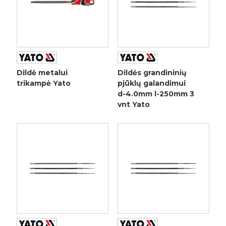
Dildė metalui
Dildės grandininių
trikampė Yato
pjūklų galandimui
d-4.0mm l-250mm 3
vnt Yato