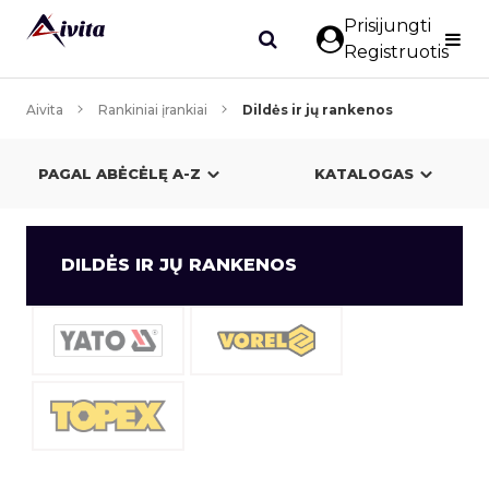
Prisijungti
Registruotis
Aivita
Rankiniai įrankiai
Dildės ir jų rankenos
KATALOGAS
DILDĖS IR JŲ RANKENOS