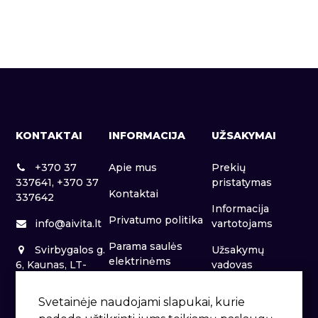
KONTAKTAI
INFORMACIJA
UŽSAKYMAI
+370 37
Apie mus
Prekių
337641, +370 37
pristatymas
Kontaktai
337642
Informacija
Privatumo politika
info@aivita.lt
vartotojams
Parama saulės
Svirbygalos g.
Užsakymų
elektrinėms
6, Kaunas, LT-
vadovas
46281
Patalpų nuoma
Svetainėje naudojami slapukai, kurie