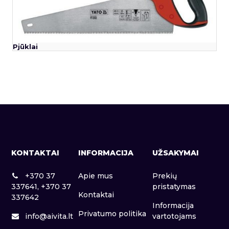
Pjūklai
KONTAKTAI
INFORMACIJA
UŽSAKYMAI
+370 37
Apie mus
Prekių
337641, +370 37
pristatymas
Kontaktai
337642
Informacija
Privatumo politika
info@aivita.lt
vartotojams