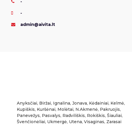
-
-
admin@aivita.lt
Anyksčiai, Biržai, Ignalina, Jonava, Kėdainiai, Kelmė,
Kupiškis, Kuršėnai, Molėtai, N.Akmenė, Pakruojis,
Panevežys, Pasvalys, Radviliškis, Rokiškis, Šiauliai,
Švenčionėliai, Ukmergė, Utena, Visaginas, Zarasai