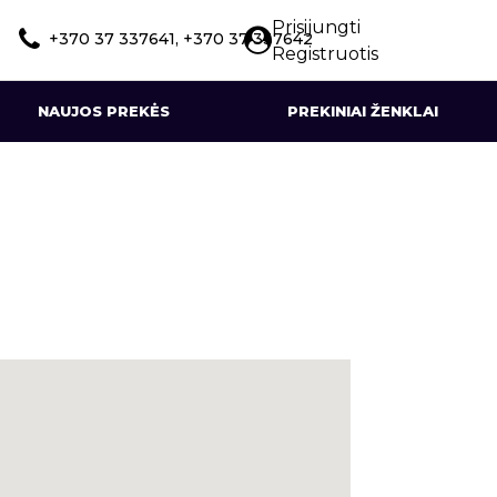
Prisijungti
+370 37 337641, +370 37 337642
Registruotis
NAUJOS PREKĖS
PREKINIAI ŽENKLAI