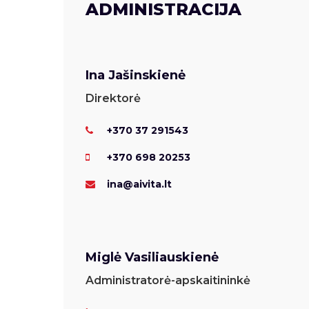
ADMINISTRACIJA
Ina Jašinskienė
Direktorė
+370 37 291543
+370 698 20253
ina@aivita.lt
Miglė Vasiliauskienė
Administratorė-apskaitininkė