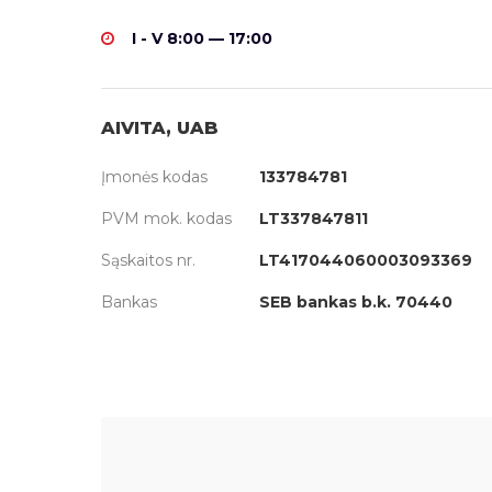
I - V 8:00 — 17:00
AIVITA, UAB
Įmonės kodas
133784781
PVM mok. kodas
LT337847811
Sąskaitos nr.
LT417044060003093369
Bankas
SEB bankas b.k. 70440