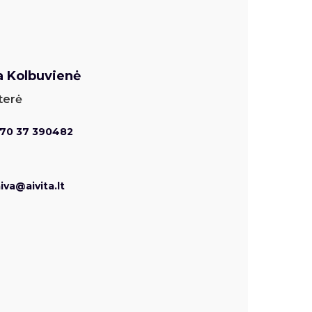
a Kolbuvienė
terė
70 37 390482
iva@aivita.lt