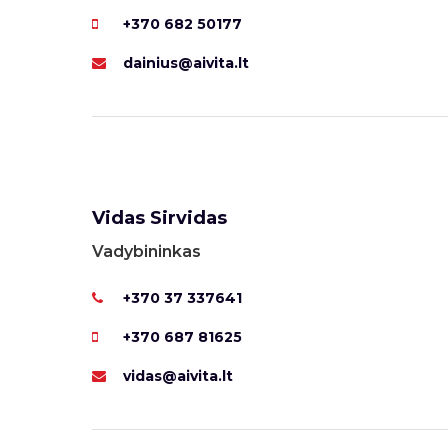
+370 682 50177
dainius@aivita.lt
Vidas Sirvidas
Vadybininkas
+370 37 337641
+370 687 81625
vidas@aivita.lt