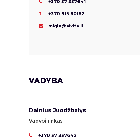
+370 37 337641
+370 615 80162
migle@aivita.lt
VADYBA
Dainius Juodžbalys
Vadybininkas
+370 37 337642