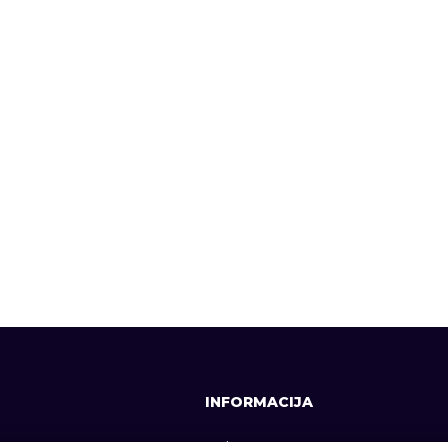
INFORMACIJA
641, +370 37 337642
Apie mus