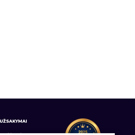
UŽSAKYMAI
Prekių pristatymas