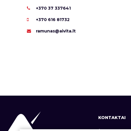
+370 37 337641
+370 616 81732
ramunas@aivita.lt
KONTAKTAI
+370 37 337