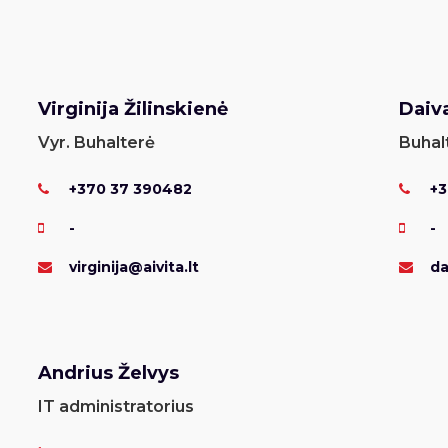
Virginija Žilinskienė
Daiv
Vyr. Buhalterė
Buhal
+370 37 390482
+3
-
-
virginija@aivita.lt
da
Andrius Želvys
IT administratorius