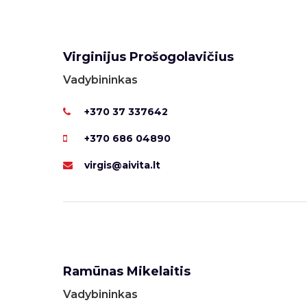
Virginijus Prošogolavičius
Vadybininkas
+370 37 337642
+370 686 04890
virgis@aivita.lt
Ramūnas Mikelaitis
Vadybininkas