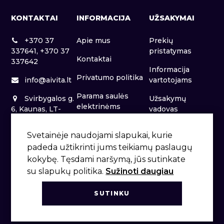
KONTAKTAI
INFORMACIJA
UŽSAKYMAI
+370 37
Apie mus
Prekių
337641, +370 37
pristatymas
Kontaktai
337642
Informacija
Privatumo politika
info@aivita.lt
vartotojams
Parama saulės
Svirbygalos g.
Užsakymų
elektrinėms
6, Kaunas, LT-
vadovas
46281
Patalpų nuoma
Svetainėje naudojami slapukai, kurie
padeda užtikrinti jums teikiamų paslaugų
kokybę. Tęsdami naršymą, jūs sutinkate
su slapukų politika.
Sužinoti daugiau
SUTINKU