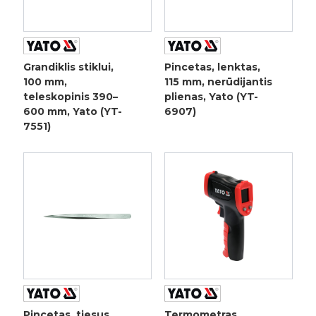
Grandiklis stiklui,
Pincetas, lenktas,
100 mm,
115 mm, nerūdijantis
teleskopinis 390–
plienas, Yato (YT-
600 mm, Yato (YT-
6907)
7551)
Pincetas, tiesus,
Termometras