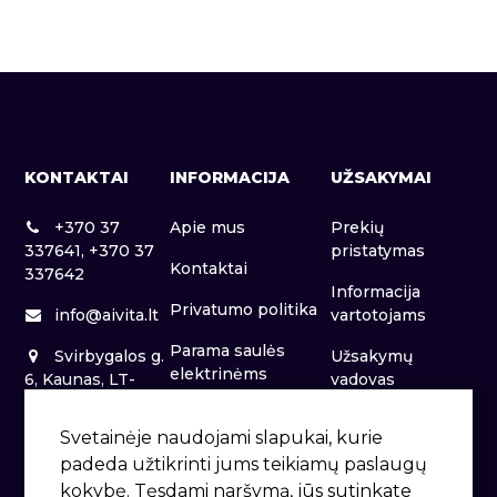
KONTAKTAI
INFORMACIJA
UŽSAKYMAI
+370 37
Apie mus
Prekių
337641, +370 37
pristatymas
Kontaktai
337642
Informacija
Privatumo politika
info@aivita.lt
vartotojams
Parama saulės
Svirbygalos g.
Užsakymų
elektrinėms
6, Kaunas, LT-
vadovas
46281
Patalpų nuoma
Svetainėje naudojami slapukai, kurie
padeda užtikrinti jums teikiamų paslaugų
kokybę. Tęsdami naršymą, jūs sutinkate