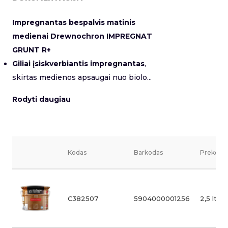
Impregnantas bespalvis matinis
medienai Drewnochron IMPREGNAT
GRUNT R+
Giliai įsiskverbiantis impregnantas
,
skirtas medienos apsaugai nuo biolo...
Rodyti daugiau
Kodas
Barkodas
Prekės v
C382507
5904000001256
2,5 ltr 