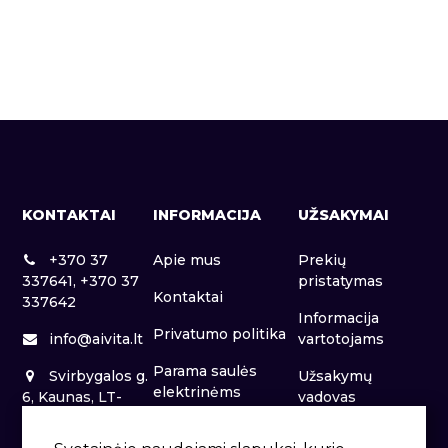
KONTAKTAI
INFORMACIJA
UŽSAKYMAI
+370 37
Apie mus
Prekių
337641, +370 37
pristatymas
Kontaktai
337642
Informacija
Privatumo politika
info@aivita.lt
vartotojams
Parama saulės
Svirbygalos g.
Užsakymų
elektrinėms
6, Kaunas, LT-
vadovas
46281
Patalpų nuoma