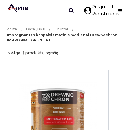
Prisijungti
Registruotis
Aivita
Dažai, lakai
Gruntai
Impregnantas bespalvis matinis medienai Drewnochron
IMPREGNAT GRUNT R+
Atgal į produktų sąrašą