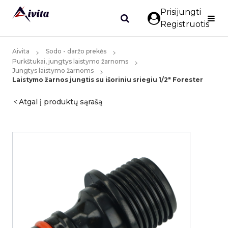
Prisijungti
Registruotis
Aivita
Sodo - daržo prekės
Purkštukai, jungtys laistymo žarnoms
Jungtys laistymo žarnoms
Laistymo žarnos jungtis su išoriniu sriegiu 1/2" Forester
Atgal į produktų sąrašą