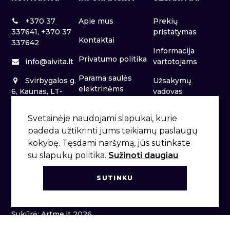
+370 37
Apie mus
Prekių
337641, +370 37
pristatymas
Kontaktai
337642
Informacija
Privatumo politika
info@aivita.lt
vartotojams
Parama saulės
Svirbygalos g.
Užsakymų
elektrinėms
6, Kaunas, LT-
vadovas
46281
Patalpų nuoma
Svetainėje naudojami slapukai, kurie
padeda užtikrinti jums teikiamų paslaugų
kokybę. Tęsdami naršymą, jūs sutinkate
su slapukų politika.
Sužinoti daugiau
SUTINKU
Sukūrė: Artme.lt 2026