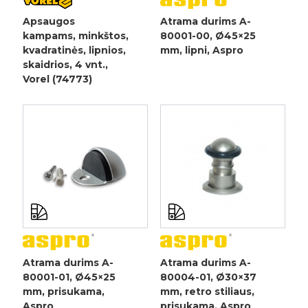
Apsaugos
Atrama durims A-
kampams, minkštos,
80001-00, Ø45×25
kvadratinės, lipnios,
mm, lipni, Aspro
skaidrios, 4 vnt.,
Vorel (74773)
Atrama durims A-
Atrama durims A-
80001-01, Ø45×25
80004-01, Ø30×37
mm, prisukama,
mm, retro stiliaus,
Aspro
prisukama, Aspro