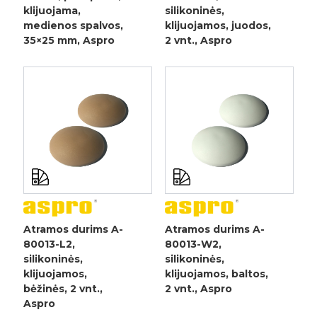
klijuojama,
silikoninės,
medienos spalvos,
klijuojamos, juodos,
35×25 mm, Aspro
2 vnt., Aspro
Atramos durims A-
Atramos durims A-
80013-L2,
80013-W2,
silikoninės,
silikoninės,
klijuojamos,
klijuojamos, baltos,
bėžinės, 2 vnt.,
2 vnt., Aspro
Aspro