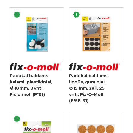
Padukai baldams
Padukai baldams,
kalami, plastikiniai,
lipnūs, guminiai,
Ø 18 mm, 8 vnt.,
Ø15 mm, žali, 25
Fix‑o‑moll (F*91)
vnt., Fix-O-Moll
(F*58-31)