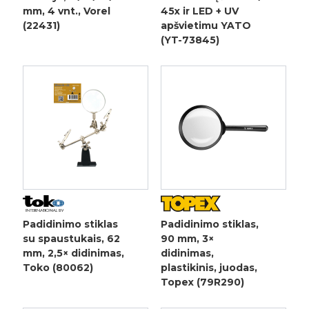
mm, 4 vnt., Vorel
45x ir LED + UV
(22431)
apšvietimu YATO
(YT-73845)
Padidinimo stiklas
Padidinimo stiklas,
su spaustukais, 62
90 mm, 3×
mm, 2,5× didinimas,
didinimas,
Toko (80062)
plastikinis, juodas,
Topex (79R290)