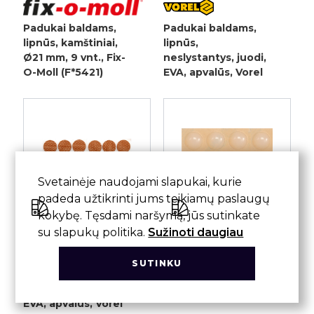
Padukai baldams,
Padukai baldams,
lipnūs, kamštiniai,
lipnūs,
Ø21 mm, 9 vnt., Fix-
neslystantys, juodi,
O-Moll (F*5421)
EVA, apvalūs, Vorel
Svetainėje naudojami slapukai, kurie
padeda užtikrinti jums teikiamų paslaugų
kokybę. Tęsdami naršymą, jūs sutinkate
su slapukų politika.
Sužinoti daugiau
Padukai baldams,
Padukai baldams,
SUTINKU
lipnūs,
lipnūs, silikoniniai,
neslystantys, rudi,
skaidrūs, Vorel
EVA, apvalūs, Vorel