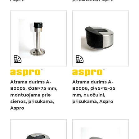
Atrama durims A-
Atrama durims A-
80005, Ø38×75 mm,
80006, Ø45×15–25
montuojama prie
mm, nuožulni,
sienos, prisukama,
prisukama, Aspro
Aspro