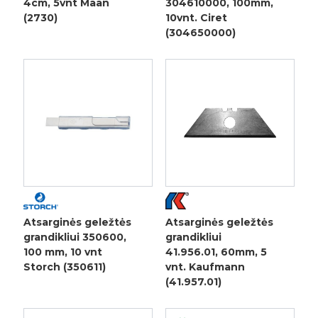
4cm, 5vnt Maan
304610000, 100mm,
(2730)
10vnt. Ciret
(304650000)
Atsarginės geležtės
Atsarginės geležtės
grandikliui 350600,
grandikliui
100 mm, 10 vnt
41.956.01, 60mm, 5
Storch (350611)
vnt. Kaufmann
(41.957.01)