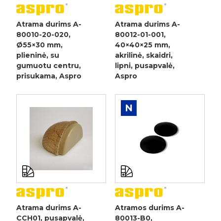
Atrama durims A-
Atrama durims A-
80010-20-020,
80012-01-001,
Ø55×30 mm,
40×40×25 mm,
plieninė, su
akrilinė, skaidri,
gumuotu centru,
lipni, pusapvalė,
prisukama, Aspro
Aspro
Atrama durims A-
Atramos durims A-
CCH01, pusapvalė,
80013-B0,