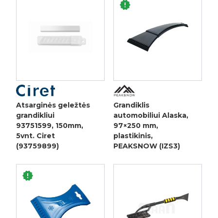
Atsarginės geležtės
Grandiklis
grandikliui
automobiliui Alaska,
93751599, 150mm,
97×250 mm,
5vnt. Ciret
plastikinis,
(93759899)
PEAKSNOW (IZS3)