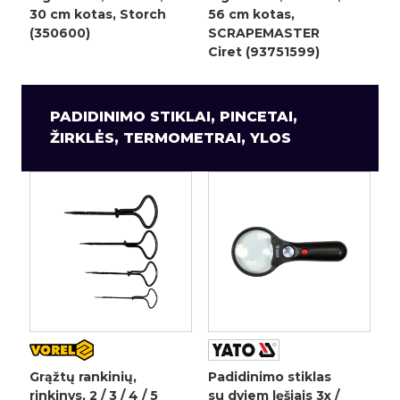
30 cm kotas, Storch
56 cm kotas,
(350600)
SCRAPEMASTER
Ciret (93751599)
PADIDINIMO STIKLAI, PINCETAI,
ŽIRKLĖS, TERMOMETRAI, YLOS
Grąžtų rankinių,
Padidinimo stiklas
rinkinys, 2 / 3 / 4 / 5
su dviem lęšiais 3x /