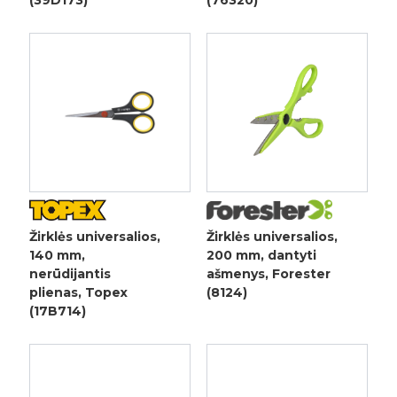
(39D173)
(76320)
Žirklės universalios,
Žirklės universalios,
140 mm,
200 mm, dantyti
nerūdijantis
ašmenys, Forester
plienas, Topex
(8124)
(17B714)