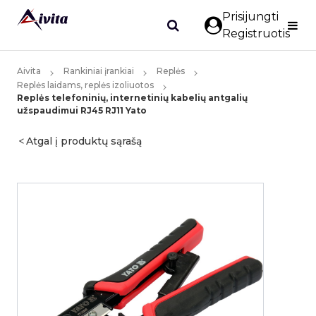
Prisijungti
Registruotis
Aivita
Rankiniai įrankiai
Replės
Replės laidams, replės izoliuotos
Replės telefoninių, internetinių kabelių antgalių
užspaudimui RJ45 RJ11 Yato
Atgal į produktų sąrašą