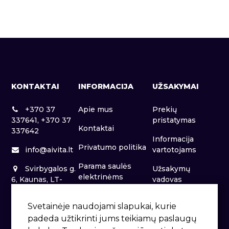
KONTAKTAI
INFORMACIJA
UŽSAKYMAI
+370 37
Apie mus
Prekių
337641, +370 37
pristatymas
Kontaktai
337642
Informacija
Privatumo politika
info@aivita.lt
vartotojams
Parama saulės
Svirbygalos g.
Užsakymų
elektrinėms
6, Kaunas, LT-
vadovas
46281
Patalpų nuoma
Svetainėje naudojami slapukai, kurie
padeda užtikrinti jums teikiamų paslaugų