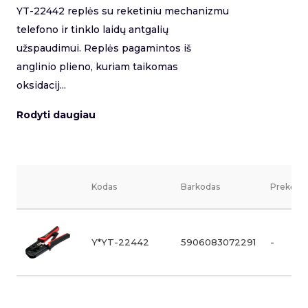
YT-22442 replės su reketiniu mechanizmu
telefono ir tinklo laidų antgalių
užspaudimui. Replės pagamintos iš
anglinio plieno, kuriam taikomas
oksidacij...
Rodyti daugiau
Kodas
Barkodas
Prekės v
Y*YT-22442
5906083072291
-