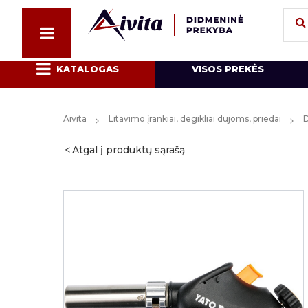
KATALOGAS
VISOS PREKĖS
Aivita
Litavimo įrankiai, degikliai dujoms, priedai
D
Atgal į produktų sąrašą