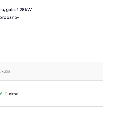
u, galia 1.28kW,
 propano-
Likutis
Turime