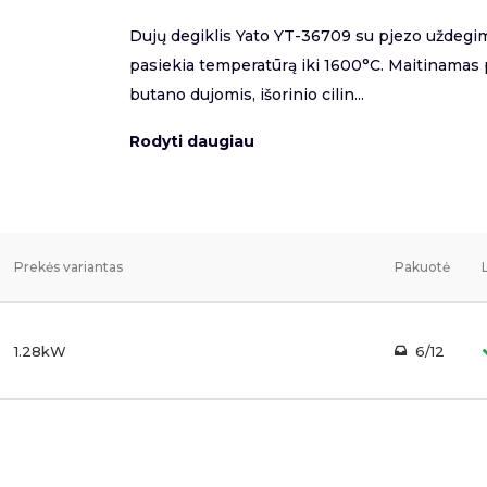
Dujų degiklis Yato YT-36709 su pjezo uždegim
pasiekia temperatūrą iki 1600°C. Maitinamas
butano dujomis, išorinio cilin...
Rodyti daugiau
Prekės variantas
Pakuotė
1.28kW
6/12