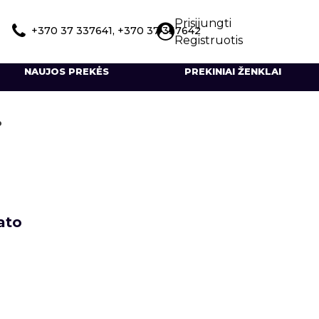
Prisijungti
+370 37 337641, +370 37 337642
Registruotis
NAUJOS PREKĖS
PREKINIAI ŽENKLAI
o
ato