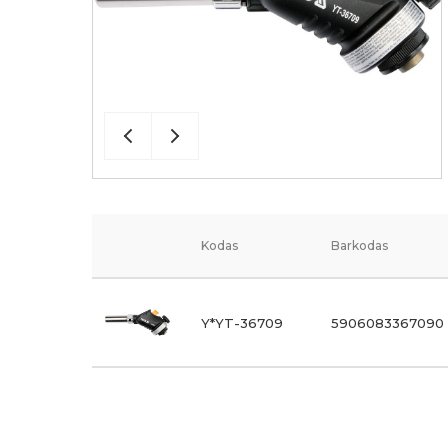
Kodas
Barkodas
Y*YT-36709
5906083367090