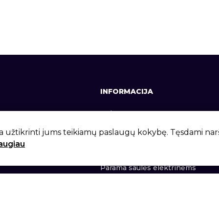
INFORMACIJA
641, +370 37 337642
Apie mus
lt
Kontaktai
a užtikrinti jums teikiamų paslaugų kokybę. Tęsdami na
daugiau
 g. 6, Kaunas, LT-46281
Privatumo politika
Parama saulės elektrinėms
lt 2026