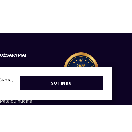
UŽSAKYMAI
Prekių pristatymas
Informacija vartotojams
ršymą,
SUTINKU
Užsakymų vadovas
Patalpų nuoma