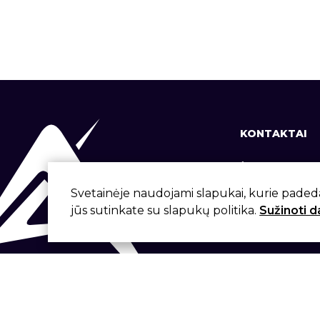
KONTAKTAI
+370 37 337
info@aivita.
Svetainėje naudojami slapukai, kurie paded
jūs sutinkate su slapukų politika.
Sužinoti 
Svirbygalos
Sukūrė: Artme.