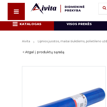
KATALOGAS
VISOS PREKĖS
Aivita
Lipnios juostos, maišai šiukšlėms, polietileno u
Atgal į produktų sąrašą