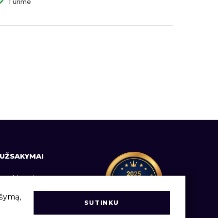
Turime
UŽSAKYMAI
Prekių pristatymas
Informacija vartotojams
ršymą,
SUTINKU
Užsakymų vadovas