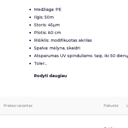
Medžiaga: PE
Ilgis: 50m
Storis: 45µm
Plotis: 60 cm
Rišiklis: modifikuotas akrilas
Spalva: mėlyna, skaidri
Atsparumas UV spinduliams: taip, iki 50 dien
Toler...
Rodyti daugiau
Prekės variantas
Pakuotė