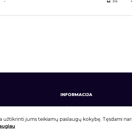
-
1/4
INFORMACIJA
641, +370 37 337642
Apie mus
lt
Kontaktai
a užtikrinti jums teikiamų paslaugų kokybę. Tęsdami na
daugiau
 g. 6, Kaunas, LT-46281
Privatumo politika