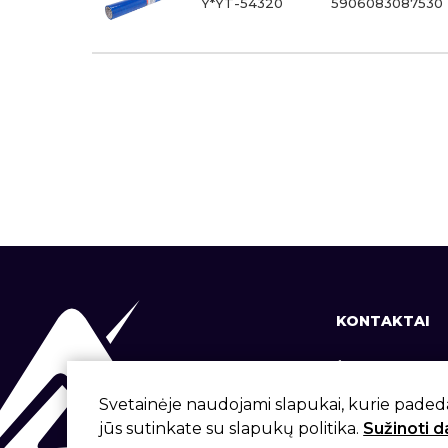
Y*YT-54320
5906083087530
KONTAKTAI
+370 37 337
info@aivita.
Svetainėje naudojami slapukai, kurie paded
jūs sutinkate su slapukų politika.
Sužinoti 
Svirbygalos