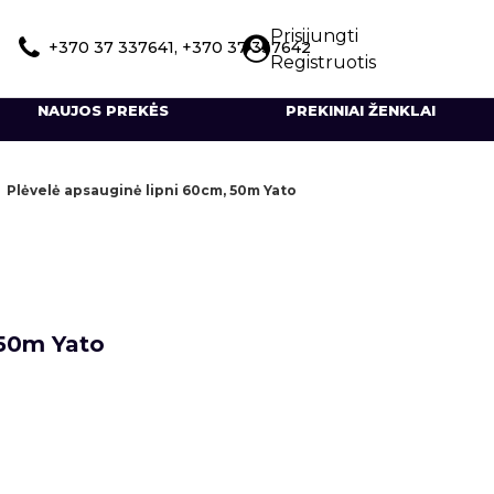
Prisijungti
+370 37 337641, +370 37 337642
Registruotis
NAUJOS PREKĖS
PREKINIAI ŽENKLAI
Plėvelė apsauginė lipni 60cm, 50m Yato
 50m Yato