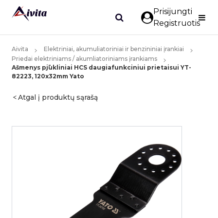
Prisijungti
Registruotis
Aivita
Elektriniai, akumuliatoriniai ir benzininiai įrankiai
Priedai elektriniams / akumliatoriniams įrankiams
Ašmenys pjūkliniai HCS daugiafunkciniui prietaisui YT-
82223, 120x32mm Yato
Atgal į produktų sąrašą