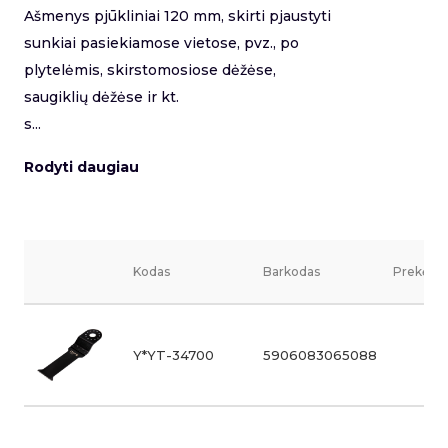
Ašmenys pjūkliniai 120 mm, skirti pjaustyti
sunkiai pasiekiamose vietose, pvz., po
plytelėmis, skirstomosiose dėžėse,
saugiklių dėžėse ir kt.
s...
Rodyti daugiau
Kodas
Barkodas
Prekės v
Y*YT-34700
5906083065088