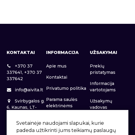
KONTAKTAI
INFORMACIJA
UŽSAKYMAI
+370 37
Apie mus
Prekių
337641, +370 37
pristatymas
Kontaktai
337642
Informacija
Privatumo politika
info@aivita.lt
vartotojams
Parama saulės
Svirbygalos g.
Užsakymų
elektrinėms
6, Kaunas, LT-
vadovas
46281
Patalpų nuoma
Svetainėje naudojami slapukai, kurie
padeda užtikrinti jums teikiamų paslaugų