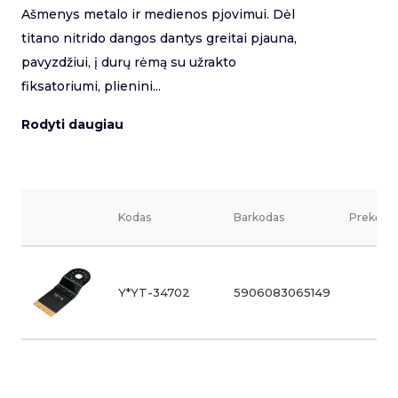
Ašmenys metalo ir medienos pjovimui. Dėl
titano nitrido dangos dantys greitai pjauna,
pavyzdžiui, į durų rėmą su užrakto
fiksatoriumi, plienini...
Rodyti daugiau
Kodas
Barkodas
Prekės v
Y*YT-34702
5906083065149