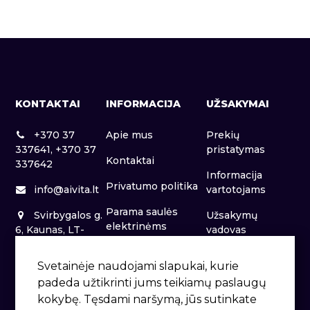
KONTAKTAI
INFORMACIJA
UŽSAKYMAI
+370 37
Apie mus
Prekių
337641, +370 37
pristatymas
Kontaktai
337642
Informacija
Privatumo politika
info@aivita.lt
vartotojams
Parama saulės
Svirbygalos g.
Užsakymų
elektrinėms
6, Kaunas, LT-
vadovas
46281
Patalpų nuoma
Svetainėje naudojami slapukai, kurie
padeda užtikrinti jums teikiamų paslaugų
kokybę. Tęsdami naršymą, jūs sutinkate