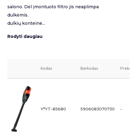
salono. Dėl įmontuoto filtro jis neaplimpa
dulkėmis.
dulkių konteine...
Rodyti daugiau
Kodas
Barkodas
Prekės v
Y*YT-85680
5906083070730
-