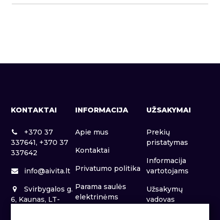
KONTAKTAI
INFORMACIJA
UŽSAKYMAI
+370 37
Apie mus
Prekių
337641, +370 37
pristatymas
Kontaktai
337642
Informacija
Privatumo politika
info@aivita.lt
vartotojams
Parama saulės
Svirbygalos g.
Užsakymų
elektrinėms
6, Kaunas, LT-
vadovas
46281
Patalpų nuoma