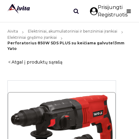
Prisijungti
Registruotis
Aivita
Elektriniai, akumuliatoriniai ir benzininiai įrankiai
Elektriniai gręžimo įrankiai
Perforatorius 850W SDS PLUS su keičiama galvute13mm
Yato
Atgal į produktų sąrašą