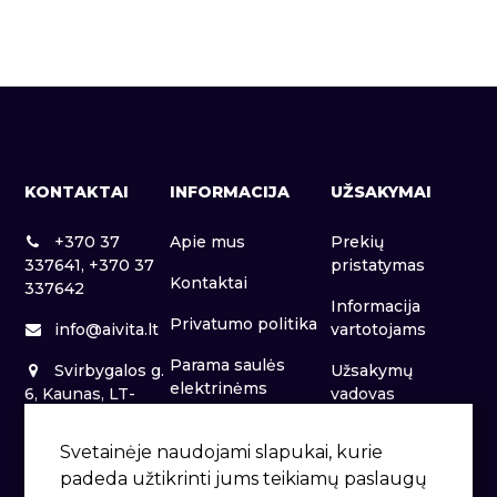
KONTAKTAI
INFORMACIJA
UŽSAKYMAI
+370 37
Apie mus
Prekių
337641, +370 37
pristatymas
Kontaktai
337642
Informacija
Privatumo politika
info@aivita.lt
vartotojams
Parama saulės
Svirbygalos g.
Užsakymų
elektrinėms
6, Kaunas, LT-
vadovas
46281
Patalpų nuoma
Svetainėje naudojami slapukai, kurie
padeda užtikrinti jums teikiamų paslaugų