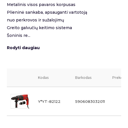
Metalinis visos pavaros korpusas
Plieninė sankaba, apsauganti vartotoją
nuo perkrovos ir sužalojimų
Greito galvučių keitimo sistema
Šoninis re...
Rodyti daugiau
Kodas
Barkodas
Prekės v
Y*YT-82122
5906083032011