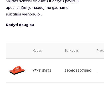
Skirtas šviežiai tinkuotų ir dažytų paviršių
apdailai. Dėl jo naudojimo gauname
subtilius vienodų p...
Rodyti daugiau
Kodas
Barkodas
Prekės v
Y*YT-51973
5906083071690
-