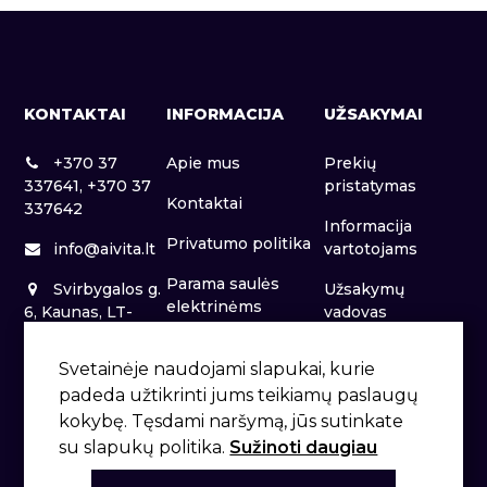
KONTAKTAI
INFORMACIJA
UŽSAKYMAI
+370 37
Apie mus
Prekių
337641, +370 37
pristatymas
Kontaktai
337642
Informacija
Privatumo politika
info@aivita.lt
vartotojams
Parama saulės
Svirbygalos g.
Užsakymų
elektrinėms
6, Kaunas, LT-
vadovas
46281
Patalpų nuoma
Svetainėje naudojami slapukai, kurie
padeda užtikrinti jums teikiamų paslaugų
kokybę. Tęsdami naršymą, jūs sutinkate
su slapukų politika.
Sužinoti daugiau