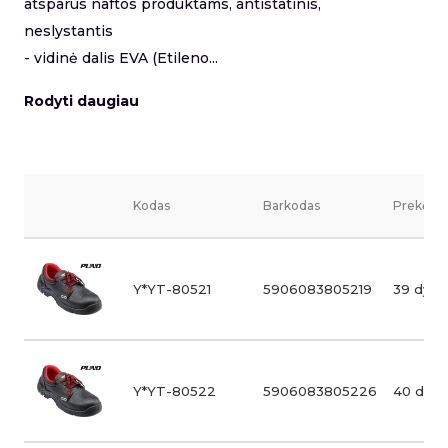
atsparus naftos produktams, antistatinis,
neslystantis
- vidinė dalis EVA (Etileno...
Rodyti daugiau
Kodas
Barkodas
Prekės v
Y*YT-80521
5906083805219
39 dydi
Y*YT-80522
5906083805226
40 dydi