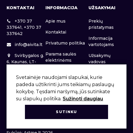
KONTAKTAI
INFORMACIJA
UŽSAKYMAI
+370 37
Apie mus
Prekių
337641, +370 37
pristatymas
Kontaktai
337642
Informacija
Privatumo politika
info@aivita.lt
vartotojams
Parama saulės
Svirbygalos g.
Užsakymų
elektrinėms
6, Kaunas, LT-
vadovas
46281
Patalpų nuoma
Svetainėje naudojami slapukai, kurie
padeda užtikrinti jums teikiamų paslaugų
kokybę. Tęsdami naršymą, jūs sutinkate
su slapukų politika.
Sužinoti daugiau
SUTINKU
Sukūrė: Artme.lt 2026