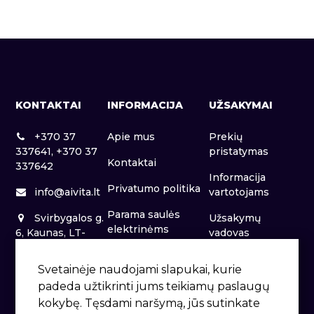
KONTAKTAI
INFORMACIJA
UŽSAKYMAI
+370 37
Apie mus
Prekių
337641, +370 37
pristatymas
Kontaktai
337642
Informacija
Privatumo politika
info@aivita.lt
vartotojams
Parama saulės
Svirbygalos g.
Užsakymų
elektrinėms
6, Kaunas, LT-
vadovas
46281
Patalpų nuoma
Svetainėje naudojami slapukai, kurie
padeda užtikrinti jums teikiamų paslaugų
kokybę. Tęsdami naršymą, jūs sutinkate