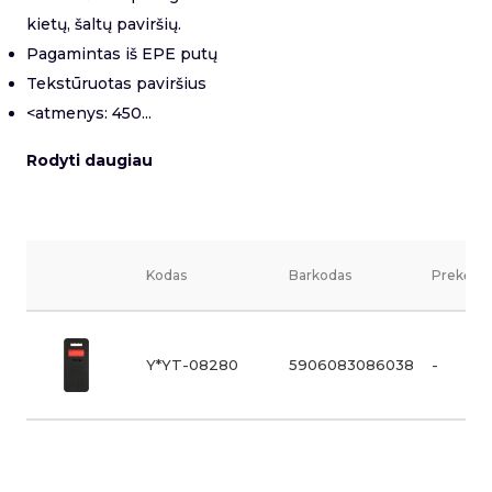
kietų, šaltų paviršių.
Pagamintas iš EPE putų
Tekstūruotas paviršius
<atmenys: 450...
Rodyti daugiau
Kodas
Barkodas
Prekės v
Y*YT-08280
5906083086038
-