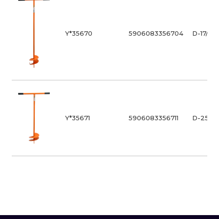
Y*35670
5906083356704
D-17/110
Y*35671
5906083356711
D-25/11