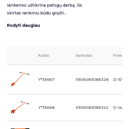
rankenos užtikrina patogų darbą. Jis
skirtas rankiniu būdu gręžti...
Rodyti daugiau
Kodas
Barkodas
Prekės v
Y*35667
5906083086328
D-11/110
Y*35668
5906083086342
D-14/11