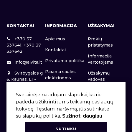
KONTAKTAI
INFORMACIJA
UŽSAKYMAI
+370 37
Apie mus
Prekių
337641, +370 37
pristatymas
Kontaktai
337642
Informacija
Privatumo politika
info@aivita.lt
vartotojams
Parama saulės
Svirbygalos g.
Užsakymų
elektrinėms
6, Kaunas, LT-
vadovas
46281
Patalpų nuoma
Svetainėje naudojami slapukai, kurie
padeda užtikrinti jums teikiamų paslaugų
kokybę. Tęsdami naršymą, jūs sutinkate
su slapukų politika.
Sužinoti daugiau
SUTINKU