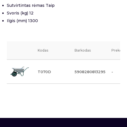
Sutvirtintas rėmas Taip
Svoris (kg) 12
Ilgis (mm) 1300
Kodas
Barkodas
Prekės v
T070D
5908280813295
-