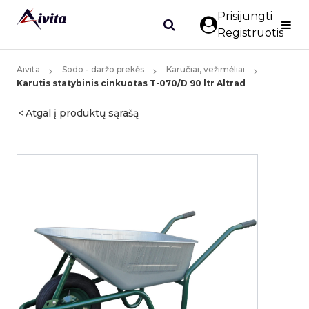
Prisijungti
Registruotis
Aivita
Sodo - daržo prekės
Karučiai, vežimėliai
Karutis statybinis cinkuotas T-070/D 90 ltr Altrad
Atgal į produktų sąrašą