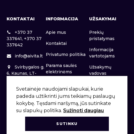
KONTAKTAI
INFORMACIJA
UŽSAKYMAI
+370 37
Apie mus
Prekių
337641, +370 37
pristatymas
Kontaktai
337642
Informacija
Privatumo politika
info@aivita.lt
vartotojams
Parama saulės
Svirbygalos g.
Užsakymų
elektrinėms
6, Kaunas, LT-
vadovas
46281
Patalpų nuoma
Svetainėje naudojami slapukai, kurie
padeda užtikrinti jums teikiamų paslaugų
kokybę. Tęsdami naršymą, jūs sutinkate
su slapukų politika.
Sužinoti daugiau
SUTINKU