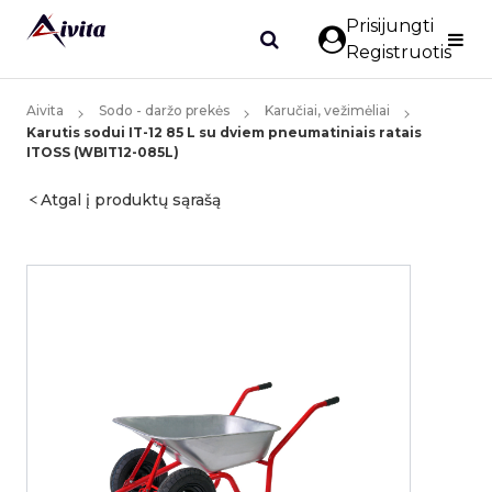
Prisijungti
Registruotis
Aivita
Sodo - daržo prekės
Karučiai, vežimėliai
Karutis sodui IT-12 85 L su dviem pneumatiniais ratais
ITOSS (WBIT12-085L)
Atgal į produktų sąrašą