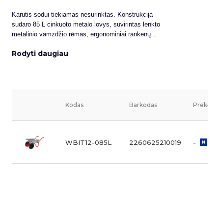
Karutis sodui tiekiamas nesurinktas. Konstrukciją
sudaro 85 L cinkuoto metalo lovys, suvirintas lenkto
metalinio vamzdžio rėmas, ergonominiai rankenų...
Rodyti daugiau
Kodas
Barkodas
Prekės v
WBIT12-085L
2260625210019
-