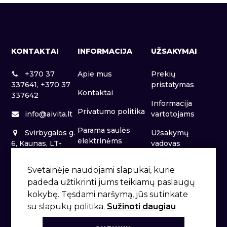
KONTAKTAI
INFORMACIJA
UŽSAKYMAI
+370 37
Apie mus
Prekių
337641, +370 37
pristatymas
Kontaktai
337642
Informacija
Privatumo politika
info@aivita.lt
vartotojams
Parama saulės
Svirbygalos g.
Užsakymų
elektrinėms
6, Kaunas, LT-
vadovas
46281
Patalpų nuoma
Svetainėje naudojami slapukai, kurie
padeda užtikrinti jums teikiamų paslaugų
kokybę. Tęsdami naršymą, jūs sutinkate
su slapukų politika.
Sužinoti daugiau