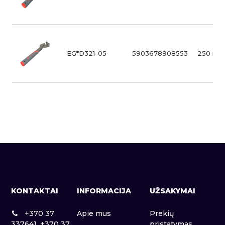
EG*D321-05
5903678908553
250 mm
KONTAKTAI
INFORMACIJA
UŽSAKYMAI
+370 37
Apie mus
Prekių
337641, +370 37
pristatymas