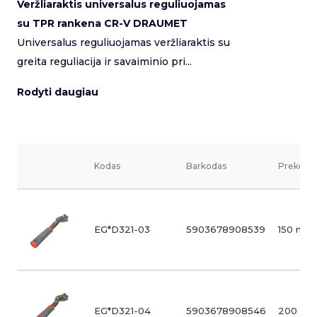
Veržliaraktis universalus reguliuojamas
su TPR rankena CR-V DRAUMET
Universalus reguliuojamas veržliaraktis su
greita reguliacija ir savaiminio pri...
Rodyti daugiau
Kodas
Barkodas
Prekės v
EG*D321-03
5903678908539
150 mm,
EG*D321-04
5903678908546
200 mm