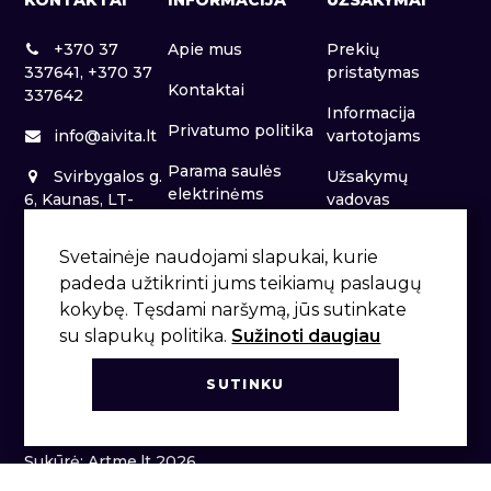
KONTAKTAI
INFORMACIJA
UŽSAKYMAI
+370 37
Apie mus
Prekių
337641, +370 37
pristatymas
Kontaktai
337642
Informacija
Privatumo politika
info@aivita.lt
vartotojams
Parama saulės
Svirbygalos g.
Užsakymų
elektrinėms
6, Kaunas, LT-
vadovas
46281
Patalpų nuoma
Svetainėje naudojami slapukai, kurie
padeda užtikrinti jums teikiamų paslaugų
kokybę. Tęsdami naršymą, jūs sutinkate
su slapukų politika.
Sužinoti daugiau
SUTINKU
Sukūrė: Artme.lt 2026