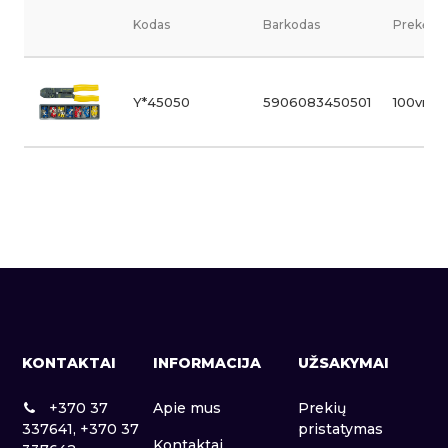
Kodas
Barkodas
Prekės v
Y*45050
5906083450501
100vnt.
KONTAKTAI
INFORMACIJA
UŽSAKYMAI
+370 37
Apie mus
Prekių
337641, +370 37
pristatymas
Kontaktai