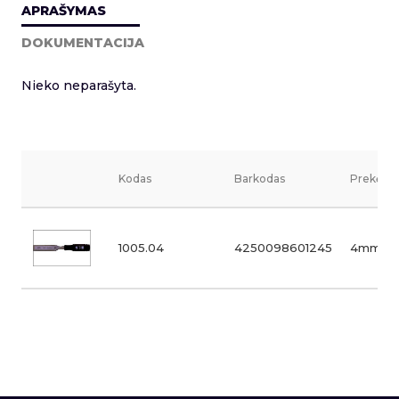
APRAŠYMAS
DOKUMENTACIJA
Nieko neparašyta.
Kodas
Barkodas
Prekės v
1005.04
4250098601245
4mm