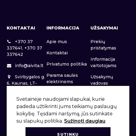
KONTAKTAI
INFORMACIJA
UŽSAKYMAI
+370 37
Apie mus
Prekių
337641, +370 37
pristatymas
Kontaktai
337642
Informacija
Privatumo politika
info@aivita.lt
vartotojams
Parama saulės
Svirbygalos g.
Užsakymų
elektrinėms
6, Kaunas, LT-
vadovas
46281
Patalpų nuoma
Svetainėje naudojami slapukai, kurie
padeda užtikrinti jums teikiamų paslaugų
kokybę. Tęsdami naršymą, jūs sutinkate
su slapukų politika.
Sužinoti daugiau
SUTINKU