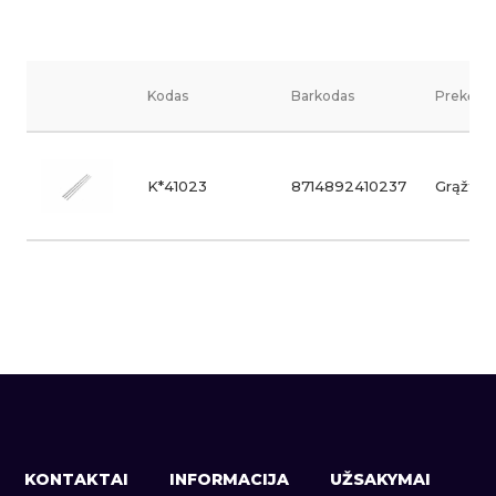
Kodas
Barkodas
Prekės v
K*41023
8714892410237
Grąžtų r
KONTAKTAI
INFORMACIJA
UŽSAKYMAI