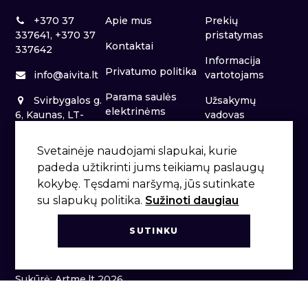
+370 37
Apie mus
Prekių
337641, +370 37
pristatymas
Kontaktai
337642
Informacija
Privatumo politika
info@aivita.lt
vartotojams
Parama saulės
Svirbygalos g.
Užsakymų
elektrinėms
6, Kaunas, LT-
vadovas
46281
Patalpų nuoma
Svetainėje naudojami slapukai, kurie
padeda užtikrinti jums teikiamų paslaugų
kokybę. Tęsdami naršymą, jūs sutinkate
su slapukų politika.
Sužinoti daugiau
SUTINKU
Sukūrė: Artme.lt 2026