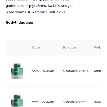
gaminiams ir plytelėms. Su M14 sriegiu.
Suderinama su kampiniu šlifuokliu...
Rodyti daugiau
Kodas
Barkodas
Prekės v
*2290-531406
5905061072384
6mm
*2290-531408
5905061072391
8mm