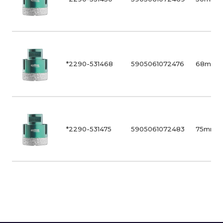
*2290-531468
5905061072476
68mm
*2290-531475
5905061072483
75mm