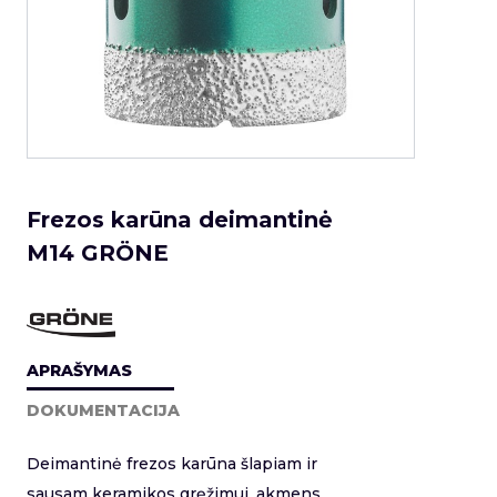
Frezos karūna deimantinė
M14 GRÖNE
APRAŠYMAS
DOKUMENTACIJA
Deimantinė frezos karūna šlapiam ir
sausam keramikos gręžimui, akmens