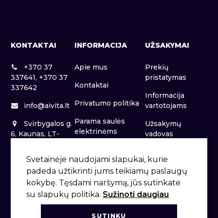
KONTAKTAI
INFORMACIJA
UŽSAKYMAI
+370 37
Apie mus
Prekių
337641, +370 37
pristatymas
Kontaktai
337642
Informacija
Privatumo politika
info@aivita.lt
vartotojams
Parama saulės
Svirbygalos g.
Užsakymų
elektrinėms
6, Kaunas, LT-
vadovas
46281
Patalpų nuoma
Svetainėje naudojami slapukai, kurie
padeda užtikrinti jums teikiamų paslaugų
kokybę. Tęsdami naršymą, jūs sutinkate
su slapukų politika.
Sužinoti daugiau
SUTINKU