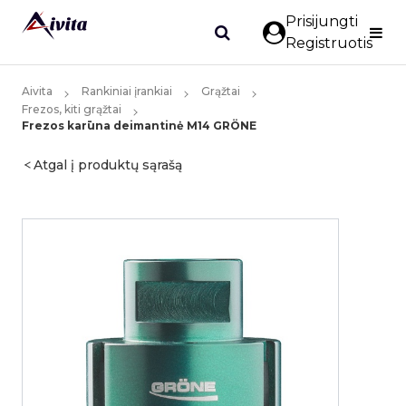
Prisijungti
Registruotis
Aivita
Rankiniai įrankiai
Grąžtai
Frezos, kiti grąžtai
Frezos karūna deimantinė M14 GRÖNE
Atgal į produktų sąrašą