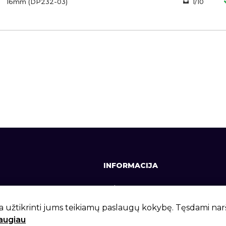
16mm (DP232-03)
1/10
INFORMACIJA
641, +370 37 337642
Apie mus
lt
Kontaktai
a užtikrinti jums teikiamų paslaugų kokybę. Tęsdami na
daugiau
 g. 6, Kaunas, LT-46281
Privatumo politika