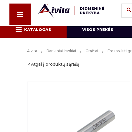
KATALOGAS
VISOS PREKĖS
Aivita
Rankiniai įrankiai
Grąžtai
Frezos, kiti gr
Atgal į produktų sąrašą