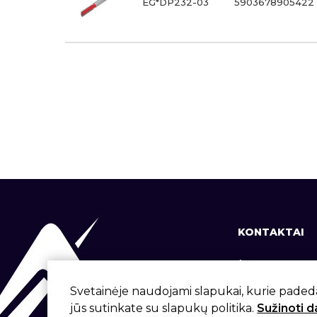
EG*DP232-03
5903678905422
KONTAKTAI
+370 37 337
info@aivita.
Svetainėje naudojami slapukai, kurie paded
jūs sutinkate su slapukų politika.
Sužinoti 
Svirbygalos