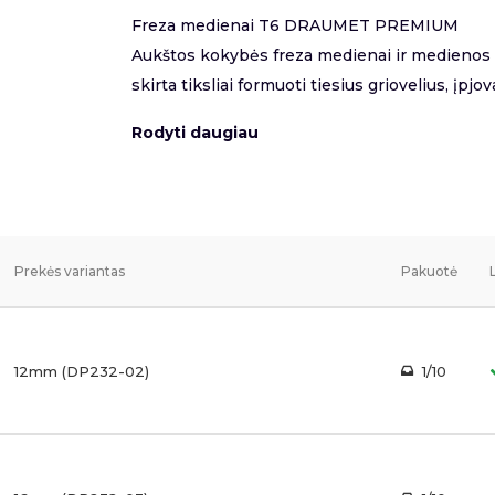
Freza medienai T6 DRAUMET PREMIUM
Aukštos kokybės freza medienai ir medienos
skirta tiksliai formuoti tiesius griovelius, įpjovas
Rodyti daugiau
Prekės variantas
Pakuotė
12mm (DP232-02)
1/10