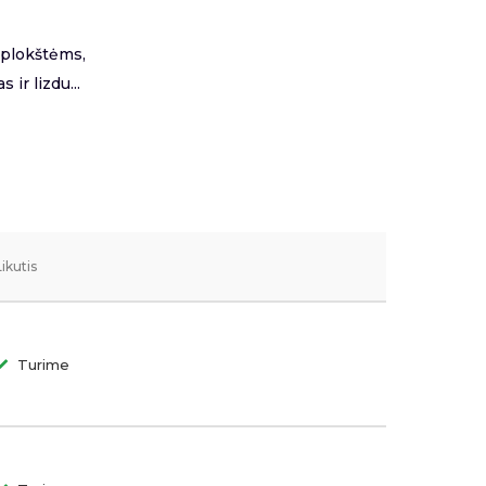
 plokštėms,
 ir lizdu...
Likutis
Turime