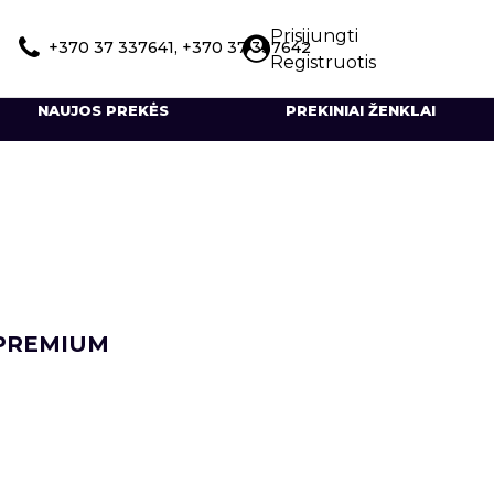
Prisijungti
+370 37 337641, +370 37 337642
Registruotis
NAUJOS PREKĖS
PREKINIAI ŽENKLAI
 PREMIUM