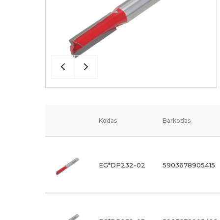
Kodas
Barkodas
EG*DP232-02
5903678905415