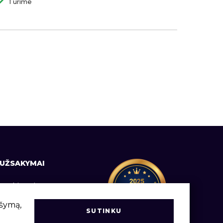
Turime
UŽSAKYMAI
Prekių pristatymas
Informacija vartotojams
ršymą,
SUTINKU
Užsakymų vadovas