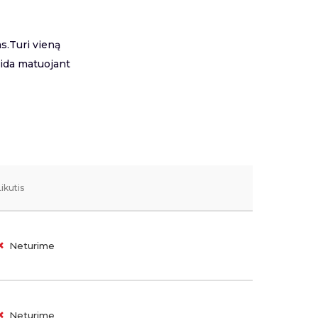
s.Turi vieną
aida matuojant
Likutis
Neturime
Neturime