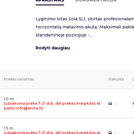
Lyginimo lotas Sola SL1, skirtas profesionalam
horizontalią matavimo akutę. Maksimali pakl
standartinėje pozicijoje -...
Rodyti daugiau
Prekės variantas
Pakuotė
1.0 m
(užsakoma prekė 7-21 d.d., dėl prekės kreipkitės el.
-
paštu info@aivita.lt)
1.5 m
(užsakoma prekė 7-21 d.d., dėl prekės kreipkitės el.
-