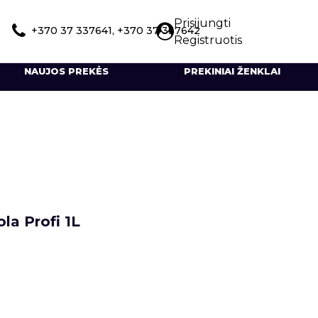
Prisijungti
+370 37 337641, +370 37 337642
Registruotis
NAUJOS PREKĖS
PREKINIAI ŽENKLAI
la Profi 1L