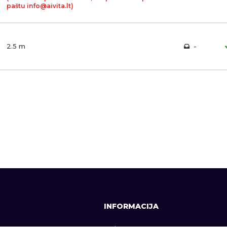
paštu info@aivita.lt)
2.5 m
-
INFORMACIJA