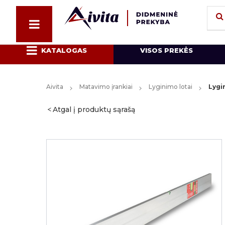
KATALOGAS
VISOS PREKĖS
Aivita
Matavimo įrankiai
Lyginimo lotai
Lygin
Atgal į produktų sąrašą