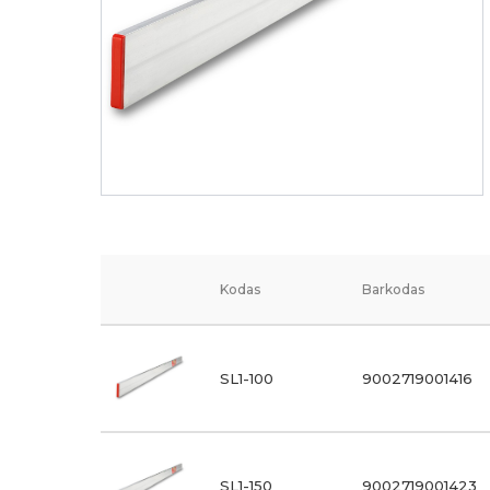
Kodas
Barkodas
SL1-100
9002719001416
SL1-150
9002719001423