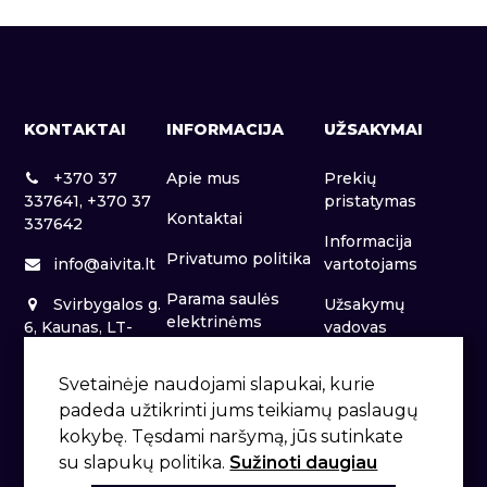
KONTAKTAI
INFORMACIJA
UŽSAKYMAI
+370 37
Apie mus
Prekių
337641, +370 37
pristatymas
Kontaktai
337642
Informacija
Privatumo politika
info@aivita.lt
vartotojams
Parama saulės
Svirbygalos g.
Užsakymų
elektrinėms
6, Kaunas, LT-
vadovas
46281
Patalpų nuoma
Svetainėje naudojami slapukai, kurie
padeda užtikrinti jums teikiamų paslaugų
kokybę. Tęsdami naršymą, jūs sutinkate
su slapukų politika.
Sužinoti daugiau