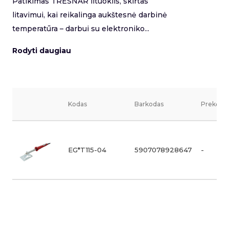
Patikimas TRESNAR lituoklis, skirtas
litavimui, kai reikalinga aukštesnė darbinė
temperatūra – darbui su elektroniko...
Rodyti daugiau
Kodas
Barkodas
Prekės v
EG*T115-04
5907078928647
-