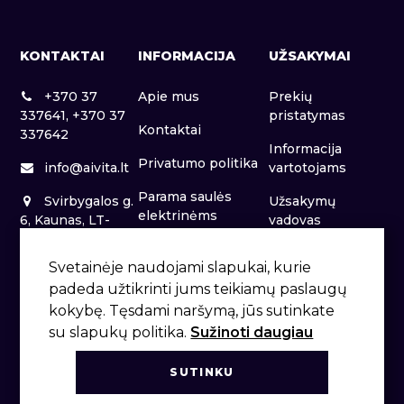
KONTAKTAI
INFORMACIJA
UŽSAKYMAI
+370 37
Apie mus
Prekių
337641, +370 37
pristatymas
Kontaktai
337642
Informacija
Privatumo politika
info@aivita.lt
vartotojams
Parama saulės
Svirbygalos g.
Užsakymų
elektrinėms
6, Kaunas, LT-
vadovas
46281
Patalpų nuoma
Svetainėje naudojami slapukai, kurie
padeda užtikrinti jums teikiamų paslaugų
kokybę. Tęsdami naršymą, jūs sutinkate
su slapukų politika.
Sužinoti daugiau
SUTINKU