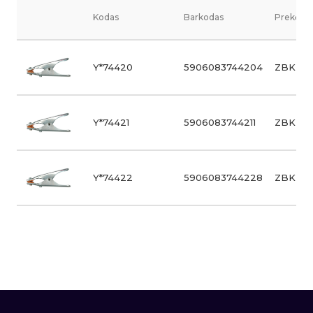
Kodas
Barkodas
Prekės v
Y*74420
5906083744204
ZBK-35
Y*74421
5906083744211
ZBK-70
Y*74422
5906083744228
ZBK-95