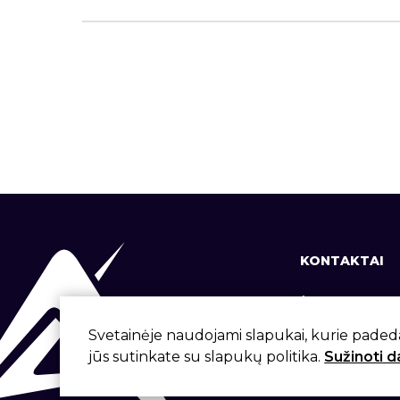
KONTAKTAI
+370 37 337
info@aivita.
Svetainėje naudojami slapukai, kurie paded
jūs sutinkate su slapukų politika.
Sužinoti 
Svirbygalos