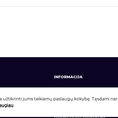
INFORMACIJA
641, +370 37 337642
Apie mus
lt
Kontaktai
a užtikrinti jums teikiamų paslaugų kokybę. Tęsdami na
daugiau
 g. 6, Kaunas, LT-46281
Privatumo politika