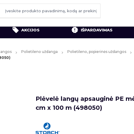
AKCIJOS
IŠPARDAVIMAS
ždangos
Polietileno uždanga
Polietileno, popierinės uždangos
98050)
Plėvelė langų apsauginė PE m
cm x 100 m (498050)