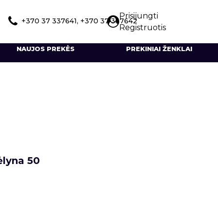
Prisijungti
+370 37 337641, +370 37 337642
Registruotis
NAUJOS PREKĖS
PREKINIAI ŽENKLAI
ėlyna 50