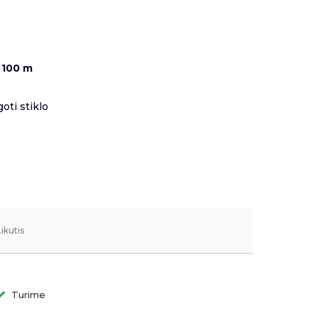
 100 m
oti stiklo
Likutis
Turime