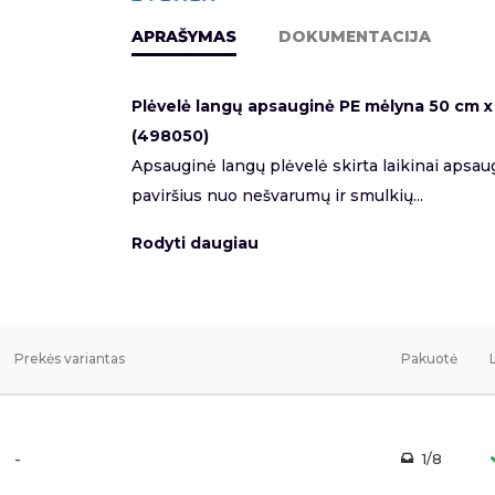
APRAŠYMAS
DOKUMENTACIJA
Plėvelė langų apsauginė PE mėlyna 50 cm x
(498050)
Apsauginė langų plėvelė skirta laikinai apsaug
paviršius nuo nešvarumų ir smulkių...
Rodyti daugiau
Prekės variantas
Pakuotė
-
1/8