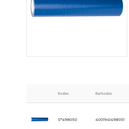
Kodas
Barkodas
S*498050
4001941498051