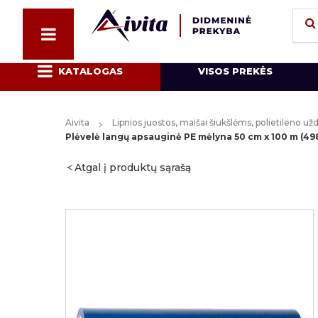
KATALOGAS
VISOS PREKĖS
Aivita
Lipnios juostos, maišai šiukšlėms, polietileno u
Plėvelė langų apsauginė PE mėlyna 50 cm x 100 m (4
Atgal į produktų sąrašą