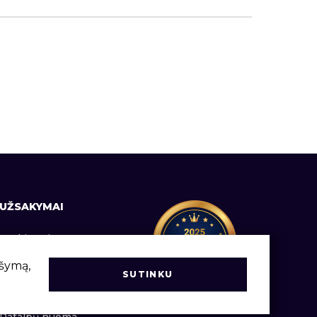
UŽSAKYMAI
Prekių pristatymas
Informacija vartotojams
ršymą,
SUTINKU
Užsakymų vadovas