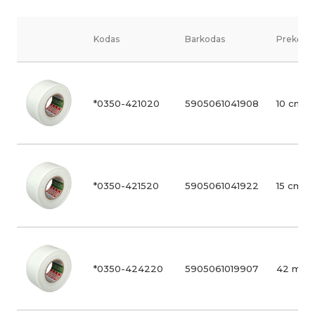
Kodas
Barkodas
Prekės v
*0350-421020
5905061041908
10 cm/2
*0350-421520
5905061041922
15 cm/2
*0350-424220
5905061019907
42 mm/