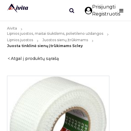
Prisijungti
Registruotis
Aivita
Lipnios juostos, maišai šiukšlėms, polietileno uždangos
Lipnios juostos
Juostos sienų įtrūkimams
Juosta tinklinė sienų įtrūkimams Scley
Atgal į produktų sąrašą