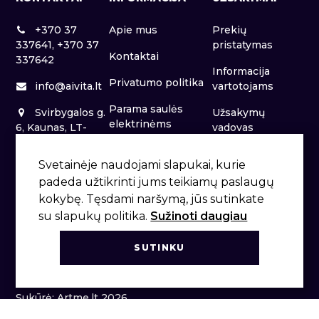
+370 37
Apie mus
Prekių
337641, +370 37
pristatymas
Kontaktai
337642
Informacija
Privatumo politika
info@aivita.lt
vartotojams
Parama saulės
Svirbygalos g.
Užsakymų
elektrinėms
6, Kaunas, LT-
vadovas
46281
Patalpų nuoma
Svetainėje naudojami slapukai, kurie
padeda užtikrinti jums teikiamų paslaugų
kokybę. Tęsdami naršymą, jūs sutinkate
su slapukų politika.
Sužinoti daugiau
SUTINKU
Sukūrė: Artme.lt 2026