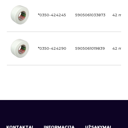
*0350-424245
5905061033873
42 mm/
*0350-424290
5905061019839
42 mm/
KONTAKTAI
INFORMACIJA
UŽSAKYMAI