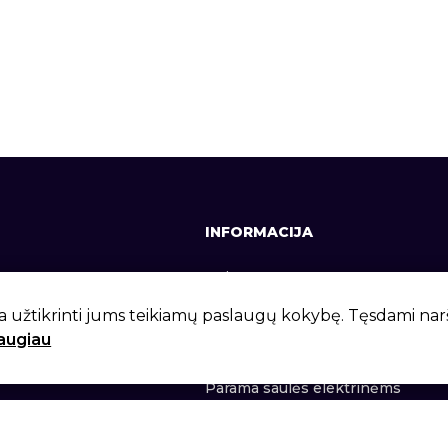
INFORMACIJA
641, +370 37 337642
Apie mus
lt
Kontaktai
a užtikrinti jums teikiamų paslaugų kokybę. Tęsdami na
daugiau
 g. 6, Kaunas, LT-46281
Privatumo politika
Parama saulės elektrinėms