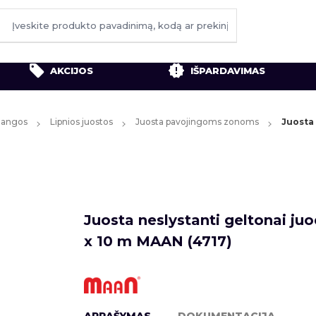
AKCIJOS
IŠPARDAVIMAS
ždangos
Lipnios juostos
Juosta pavojingoms zonoms
Juosta 
Juosta neslystanti geltonai j
x 10 m MAAN (4717)