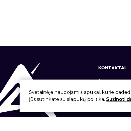
KONTAKTAI
+370 37 337
info@aivita.
Svetainėje naudojami slapukai, kurie paded
jūs sutinkate su slapukų politika.
Sužinoti 
Svirbygalos