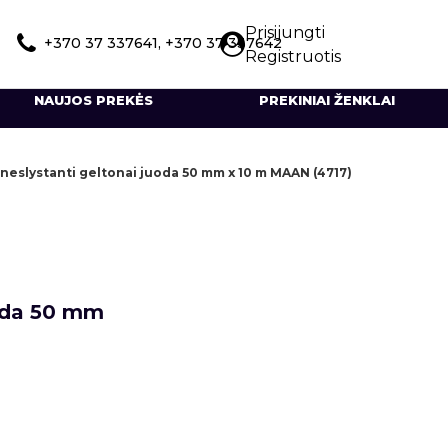
Prisijungti
+370 37 337641, +370 37 337642
Registruotis
NAUJOS PREKĖS
PREKINIAI ŽENKLAI
neslystanti geltonai juoda 50 mm x 10 m MAAN (4717)
uoda 50 mm