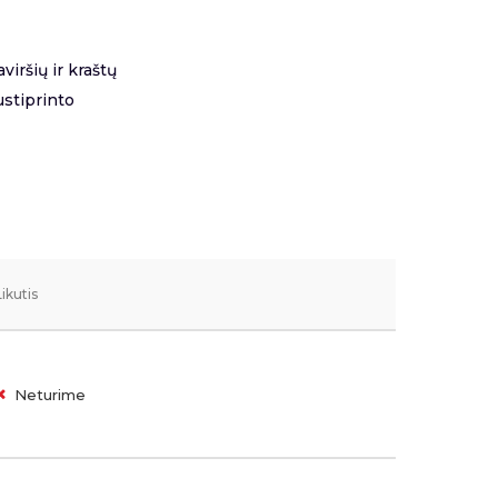
viršių ir kraštų
ustiprinto
Likutis
Neturime