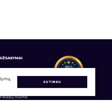
UŽSAKYMAI
Prekių pristatymas
Informacija vartotojams
ršymą,
SUTINKU
Užsakymų vadovas
Patalpų nuoma