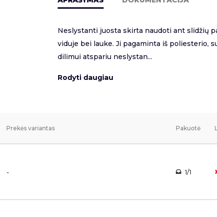
APRAŠYMAS
DOKUMENTACIJA
Neslystanti juosta skirta naudoti ant slidžių pa
viduje bei lauke. Ji pagaminta iš poliesterio, s
dilimui atspariu neslystan...
Rodyti daugiau
Prekės variantas
Pakuotė
-
1/1