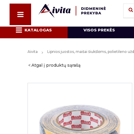
KATALOGAS
VISOS PREKĖS
Aivita
Lipnios juostos, maišai šiukšlėms, polietileno u
Atgal į produktų sąrašą