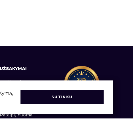
UŽSAKYMAI
Prekių pristatymas
Informacija vartotojams
ršymą,
SUTINKU
Užsakymų vadovas
Patalpų nuoma