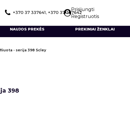
Prisijungti
+370 37 337641, +370 37 337642
Registruotis
NAUJOS PREKĖS
PREKINIAI ŽENKLAI
liuota - serija 398 Scley
ija 398