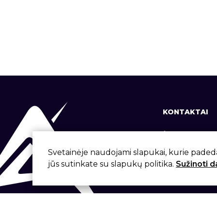
KONTAKTAI
+370 37 337
info@aivita.
Svetainėje naudojami slapukai, kurie paded
jūs sutinkate su slapukų politika.
Sužinoti 
Svirbygalos