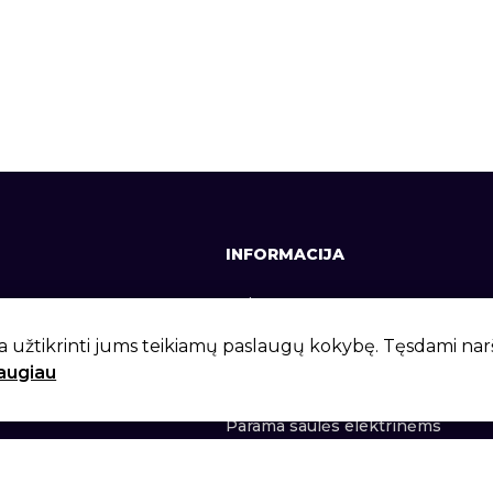
INFORMACIJA
641, +370 37 337642
Apie mus
lt
Kontaktai
a užtikrinti jums teikiamų paslaugų kokybę. Tęsdami na
daugiau
 g. 6, Kaunas, LT-46281
Privatumo politika
Parama saulės elektrinėms