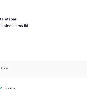
ta, atspari
 spinduliams iki
Likutis
Turime