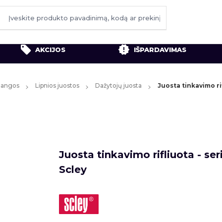
AKCIJOS
IŠPARDAVIMAS
ždangos
Lipnios juostos
Dažytojų juosta
Juosta tinkavimo rif
Juosta tinkavimo rifliuota - ser
Scley