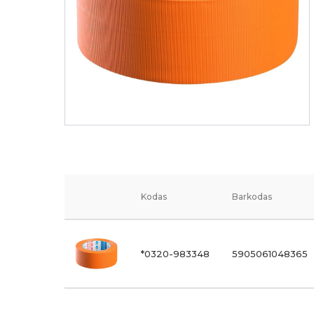
Kodas
Barkodas
*0320-983348
5905061048365