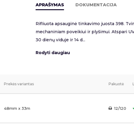
APRAŠYMAS
DOKUMENTACIJA
Rifliuota apsauginė tinkavimo juosta 398. Tvir
mechaniniam poveikiui ir plyšimui. Atspari UV
30 dienų viduje ir 14 d...
Rodyti daugiau
Prekės variantas
Pakuotė
48mm x 33m
12/120