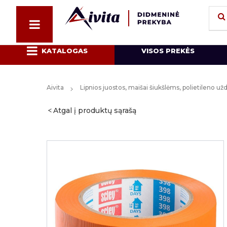
KATALOGAS
VISOS PREKĖS
Aivita
Lipnios juostos, maišai šiukšlėms, polietileno u
Atgal į produktų sąrašą