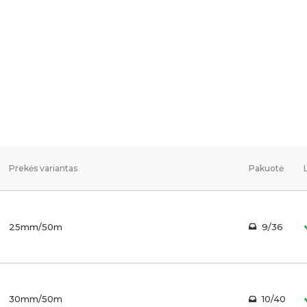
Prekės variantas
Pakuotė
25mm/50m
9/36
30mm/50m
10/40