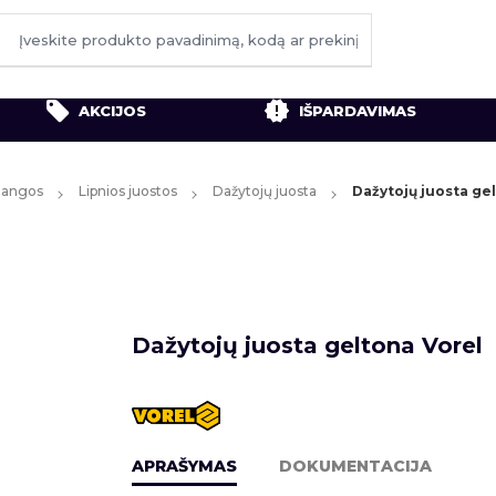
AKCIJOS
IŠPARDAVIMAS
ždangos
Lipnios juostos
Dažytojų juosta
Dažytojų juosta ge
Dažytojų juosta geltona Vorel
APRAŠYMAS
DOKUMENTACIJA