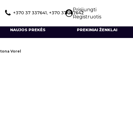
Prisijungti
+370 37 337641, +370 37 337642
Registruotis
NAUJOS PREKĖS
PREKINIAI ŽENKLAI
ltona Vorel