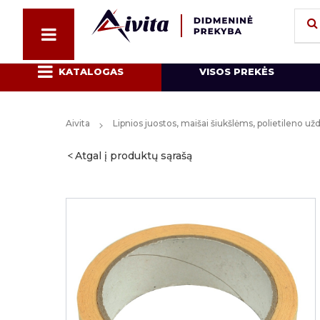
KATALOGAS
VISOS PREKĖS
Aivita
Lipnios juostos, maišai šiukšlėms, polietileno u
Atgal į produktų sąrašą