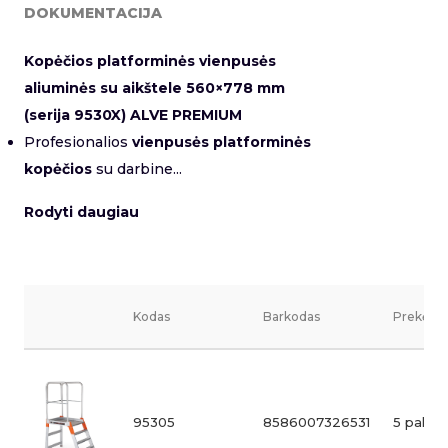
DOKUMENTACIJA
Kopėčios platforminės vienpusės
aliuminės su aikštele 560×778 mm
(serija 9530X) ALVE PREMIUM
Profesionalios
vienpusės platforminės
kopėčios
su darbine...
Rodyti daugiau
Kodas
Barkodas
Prekės v
95305
8586007326531
5 pakop