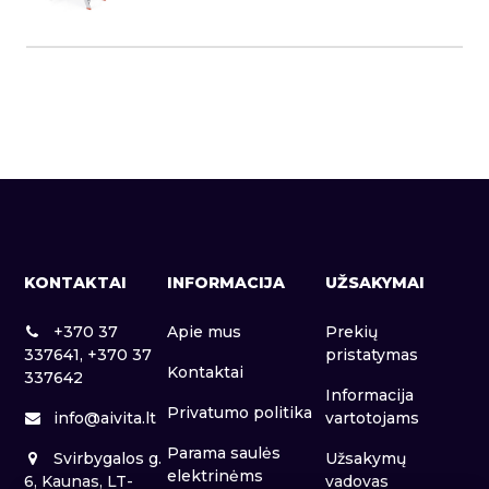
KONTAKTAI
INFORMACIJA
UŽSAKYMAI
+370 37
Apie mus
Prekių
337641, +370 37
pristatymas
Kontaktai
337642
Informacija
Privatumo politika
info@aivita.lt
vartotojams
Parama saulės
Svirbygalos g.
Užsakymų
elektrinėms
6, Kaunas, LT-
vadovas