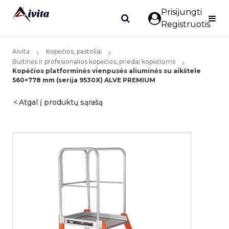
Prisijungti
Registruotis
Aivita
Kopėčios, pastoliai
Buitinės ir profesionalios kopėčios, priedai kopėčioms
Kopėčios platforminės vienpusės aliuminės su aikštele
560×778 mm (serija 9530X) ALVE PREMIUM
Atgal į produktų sąrašą