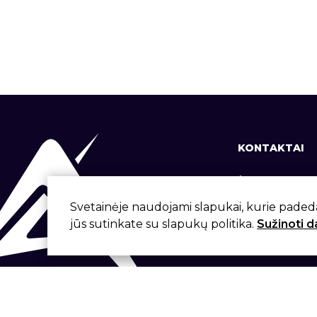
KONTAKTAI
+370 37 337
info@aivita.
Svetainėje naudojami slapukai, kurie paded
jūs sutinkate su slapukų politika.
Sužinoti 
Svirbygalos
Sukūrė: Artme.