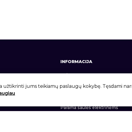
INFORMACIJA
641, +370 37 337642
Apie mus
lt
Kontaktai
a užtikrinti jums teikiamų paslaugų kokybę. Tęsdami na
daugiau
 g. 6, Kaunas, LT-46281
Privatumo politika
Parama saulės elektrinėms
lt 2026