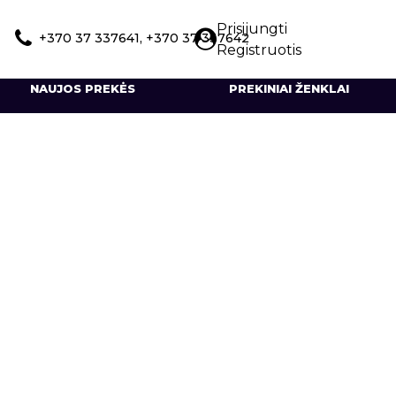
Prisijungti
+370 37 337641, +370 37 337642
Registruotis
NAUJOS PREKĖS
PREKINIAI ŽENKLAI