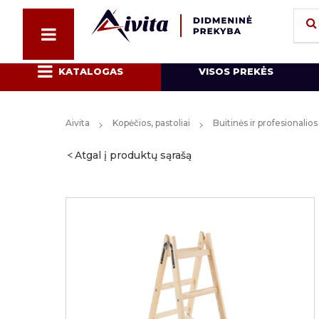
KATALOGAS
VISOS PREKĖS
Aivita
Kopėčios, pastoliai
Buitinės ir profesionalio
Atgal į produktų sąrašą