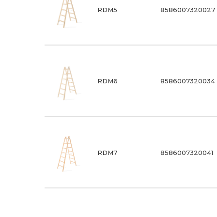
RDM5
8586007320027
RDM6
8586007320034
RDM7
8586007320041