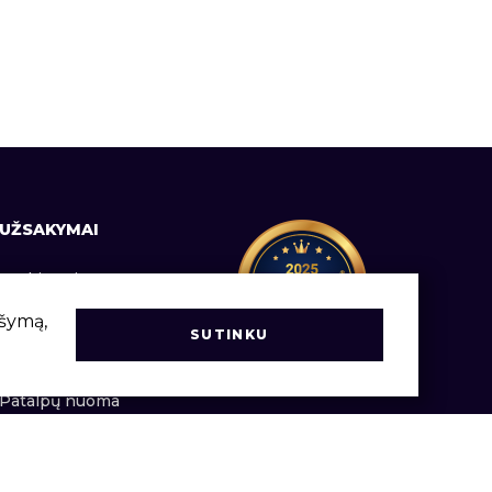
UŽSAKYMAI
Prekių pristatymas
Informacija vartotojams
ršymą,
SUTINKU
Užsakymų vadovas
Patalpų nuoma