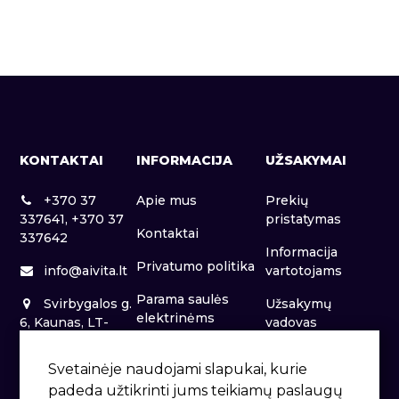
KONTAKTAI
INFORMACIJA
UŽSAKYMAI
+370 37
Apie mus
Prekių
337641, +370 37
pristatymas
Kontaktai
337642
Informacija
Privatumo politika
info@aivita.lt
vartotojams
Parama saulės
Svirbygalos g.
Užsakymų
elektrinėms
6, Kaunas, LT-
vadovas
46281
Patalpų nuoma
Svetainėje naudojami slapukai, kurie
padeda užtikrinti jums teikiamų paslaugų