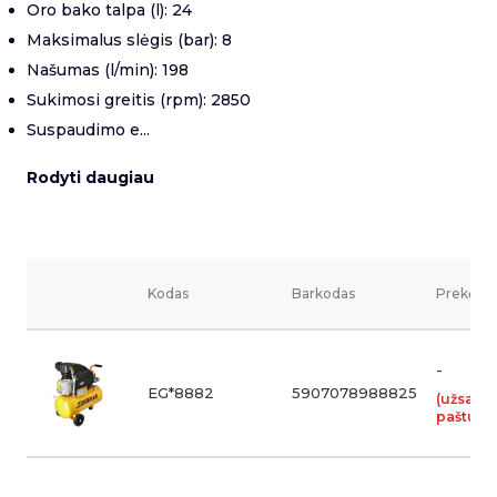
Oro bako talpa (l): 24
Maksimalus slėgis (bar): 8
Našumas (l/min): 198
Sukimosi greitis (rpm): 2850
Suspaudimo e...
Rodyti daugiau
Kodas
Barkodas
Prekės v
-
EG*8882
5907078988825
(užsakom
paštu in