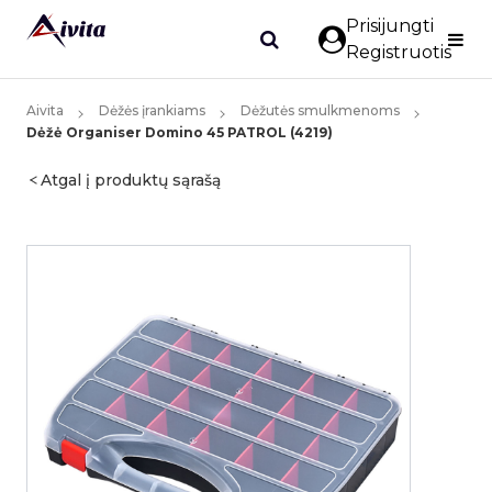
Prisijungti
Registruotis
Aivita
Dėžės įrankiams
Dėžutės smulkmenoms
Dėžė Organiser Domino 45 PATROL (4219)
Atgal į produktų sąrašą