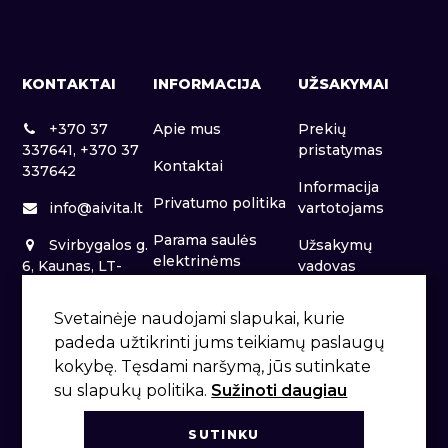
KONTAKTAI
INFORMACIJA
UŽSAKYMAI
+370 37
Apie mus
Prekių
337641, +370 37
pristatymas
Kontaktai
337642
Informacija
Privatumo politika
info@aivita.lt
vartotojams
Parama saulės
Svirbygalos g.
Užsakymų
elektrinėms
6, Kaunas, LT-
vadovas
46281
Patalpų nuoma
Svetainėje naudojami slapukai, kurie
padeda užtikrinti jums teikiamų paslaugų
kokybę. Tęsdami naršymą, jūs sutinkate
su slapukų politika.
Sužinoti daugiau
SUTINKU