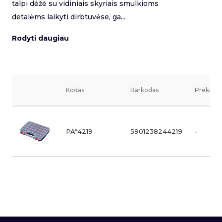
talpi dėžė su vidiniais skyriais smulkioms
detalėms laikyti dirbtuvėse, ga...
Rodyti daugiau
Kodas
Barkodas
Prekės v
PA*4219
5901238244219
-