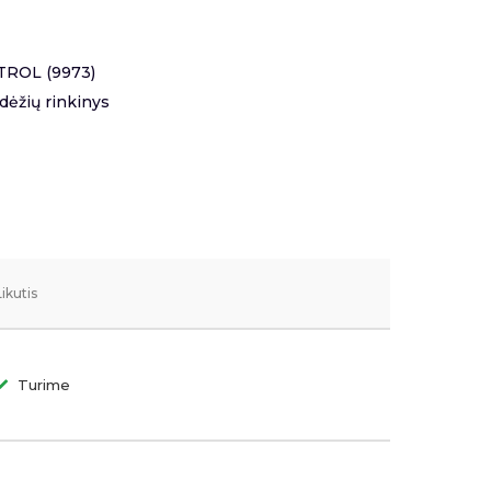
ATROL (9973)
 dėžių rinkinys
Likutis
Turime