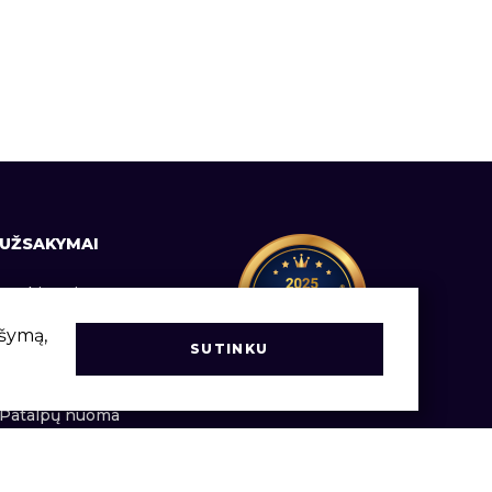
UŽSAKYMAI
Prekių pristatymas
Informacija vartotojams
ršymą,
SUTINKU
Užsakymų vadovas
Patalpų nuoma