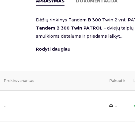
APRAŠYMAS
DOKUMENTACIJA
Dėžių rinkinys Tandem B 300 Twin 2 vnt. P
Tandem B 300 Twin PATROL
– dviejų talpių
smulkioms detalėms ir priedams laikyt...
Rodyti daugiau
Prekės variantas
Pakuotė
-
-