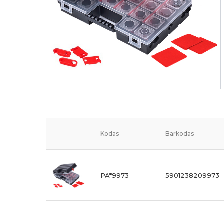
Kodas
Barkodas
PA*9973
5901238209973