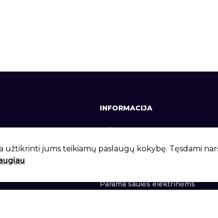
INFORMACIJA
641, +370 37 337642
Apie mus
lt
Kontaktai
a užtikrinti jums teikiamų paslaugų kokybę. Tęsdami na
daugiau
 g. 6, Kaunas, LT-46281
Privatumo politika
Parama saulės elektrinėms