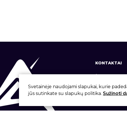
KONTAKTAI
+370 37 337
info@aivita.
Svetainėje naudojami slapukai, kurie paded
jūs sutinkate su slapukų politika.
Sužinoti 
Svirbygalos