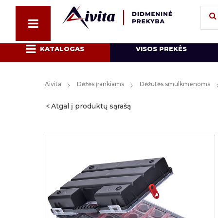
KATALOGAS
VISOS PREKĖS
Aivita
Dėžės įrankiams
Dėžutės smulkmenoms
Atgal į produktų sąrašą