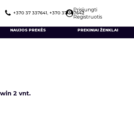
Prisijungti
+370 37 337641, +370 37 337642
Registruotis
NAUJOS PREKĖS
PREKINIAI ŽENKLAI
win 2 vnt.