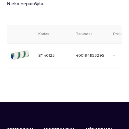
Nieko neparašyta.
Kodas
Barkodas
Prekės v
S*140125
4001941153295
-