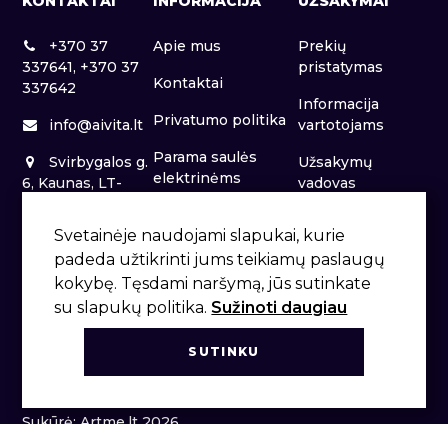
KONTAKTAI
INFORMACIJA
UŽSAKYMAI
+370 37
Apie mus
Prekių
337641, +370 37
pristatymas
Kontaktai
337642
Informacija
Privatumo politika
info@aivita.lt
vartotojams
Parama saulės
Svirbygalos g.
Užsakymų
elektrinėms
6, Kaunas, LT-
vadovas
46281
Patalpų nuoma
Svetainėje naudojami slapukai, kurie
padeda užtikrinti jums teikiamų paslaugų
kokybę. Tęsdami naršymą, jūs sutinkate
su slapukų politika.
Sužinoti daugiau
SUTINKU
Sukūrė: Artme.lt 2026