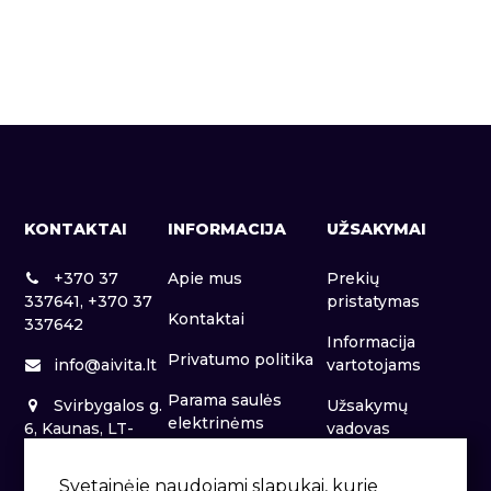
KONTAKTAI
INFORMACIJA
UŽSAKYMAI
+370 37
Apie mus
Prekių
337641, +370 37
pristatymas
Kontaktai
337642
Informacija
Privatumo politika
info@aivita.lt
vartotojams
Parama saulės
Svirbygalos g.
Užsakymų
elektrinėms
6, Kaunas, LT-
vadovas
46281
Patalpų nuoma
Svetainėje naudojami slapukai, kurie