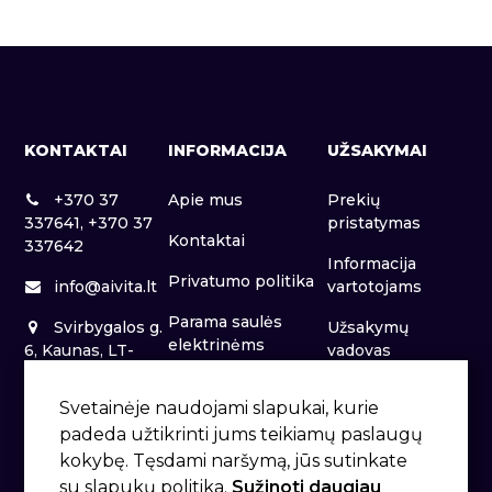
KONTAKTAI
INFORMACIJA
UŽSAKYMAI
+370 37
Apie mus
Prekių
337641, +370 37
pristatymas
Kontaktai
337642
Informacija
Privatumo politika
info@aivita.lt
vartotojams
Parama saulės
Svirbygalos g.
Užsakymų
elektrinėms
6, Kaunas, LT-
vadovas
46281
Patalpų nuoma
Svetainėje naudojami slapukai, kurie
padeda užtikrinti jums teikiamų paslaugų
kokybę. Tęsdami naršymą, jūs sutinkate
su slapukų politika.
Sužinoti daugiau