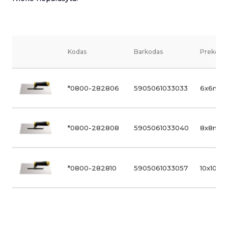
Kodas
Barkodas
Prekės v
*0800-282806
5905061033033
6x6mm
*0800-282808
5905061033040
8x8mm
*0800-282810
5905061033057
10x10m