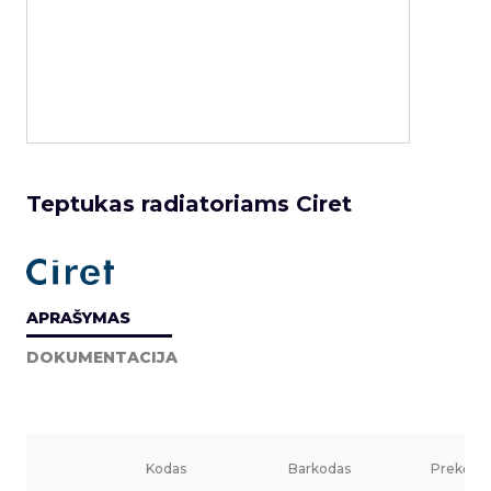
Teptukas radiatoriams Ciret
APRAŠYMAS
DOKUMENTACIJA
Kodas
Barkodas
Prekės v