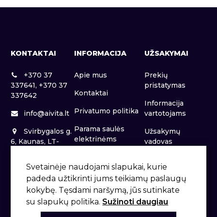
KONTAKTAI
INFORMACIJA
UŽSAKYMAI
+370 37
Apie mus
Prekių
337641, +370 37
pristatymas
Kontaktai
337642
Informacija
Privatumo politika
info@aivita.lt
vartotojams
Parama saulės
Svirbygalos g.
Užsakymų
elektrinėms
6, Kaunas, LT-
vadovas
46281
Patalpų nuoma
Svetainėje naudojami slapukai, kurie
padeda užtikrinti jums teikiamų paslaugų
kokybę. Tęsdami naršymą, jūs sutinkate
su slapukų politika.
Sužinoti daugiau