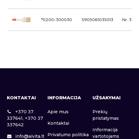
*0200-300030
5905061035013
Nr. 3
KONTAKTAI
INFORMACIJA
UŽSAKYMAI
+370 37
Apie mus
Prekių
337641, +370 37
pristatymas
Kontaktai
337642
Informacija
Privatumo politika
info@aivita.lt
vartotojams