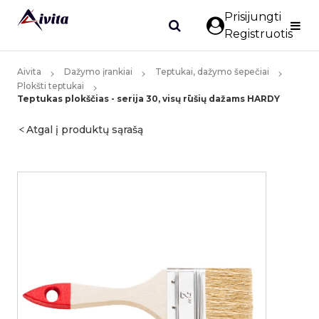
Prisijungti
Registruotis
Aivita
Dažymo įrankiai
Teptukai, dažymo šepečiai
Plokšti teptukai
Teptukas plokščias - serija 30, visų rūšių dažams HARDY
Atgal į produktų sąrašą